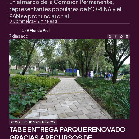
En el marco de la Comisión Permanente,
representantes populares de MORENA y el
PAN se pronunciaron al…
0
Comments
2
Min Read
Posted
by
A Flor de Piel
by
7 días ago
CDMX
CIUDAD DE MÉXICO
TABE ENTREGA PARQUE RENOVADO
GRACIAS A RECURSOS DE