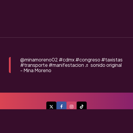
@minamoreno02
#cdmx
#congreso
#taxistas
#transporte
#manifestacion
♬ sonido original
- Mina Moreno