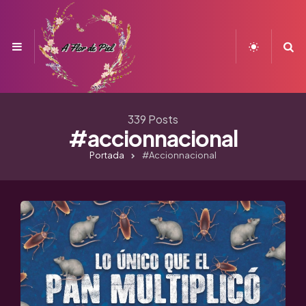
Menu
S
339 Posts
#accionnacional
Portada
#accionnacional