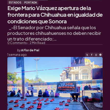
ESTADOS
PORTADA
Exige Mario Vázquez apertura de la
frontera para Chihuahua en igualdad de
condiciones que Sonora
_-El Senador por Chihuahua señala que los
productores chihuahuenses no deben recibir
un trato diferenciado;…
0
Comments
2
Min Read
Posted
by
A Flor de Piel
by
1 semana ago