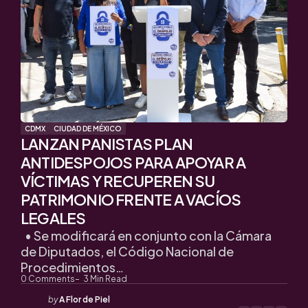
CDMX
CIUDAD DE MÉXICO
LANZAN PANISTAS PLAN
ANTIDESPOJOS PARA APOYAR A
VÍCTIMAS Y RECUPEREN SU
PATRIMONIO FRENTE A VACÍOS
LEGALES
• Se modificará en conjunto con la Cámara
de Diputados, el Código Nacional de
Procedimientos…
0
Comments
3
Min Read
Posted
by
A Flor de Piel