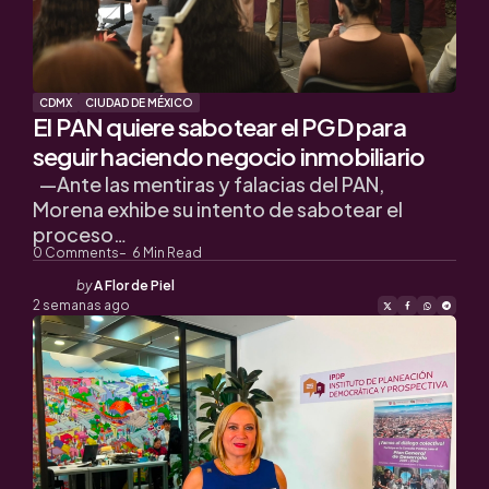
CDMX
CIUDAD DE MÉXICO
El PAN quiere sabotear el PGD para
seguir haciendo negocio inmobiliario
—Ante las mentiras y falacias del PAN,
Morena exhibe su intento de sabotear el
proceso…
0
Comments
6
Min Read
Posted
by
A Flor de Piel
by
2 semanas ago