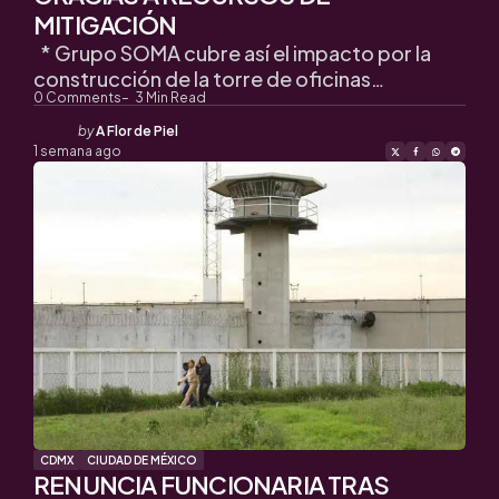
MITIGACIÓN
* Grupo SOMA cubre así el impacto por la
construcción de la torre de oficinas…
0
Comments
3
Min Read
Posted
by
A Flor de Piel
by
1 semana ago
CDMX
CIUDAD DE MÉXICO
RENUNCIA FUNCIONARIA TRAS