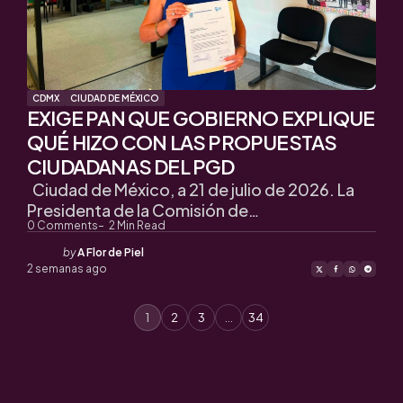
CDMX
CIUDAD DE MÉXICO
EXIGE PAN QUE GOBIERNO EXPLIQUE
QUÉ HIZO CON LAS PROPUESTAS
CIUDADANAS DEL PGD
Ciudad de México, a 21 de julio de 2026. La
Presidenta de la Comisión de…
0
Comments
2
Min Read
Posted
by
A Flor de Piel
by
2 semanas ago
1
2
3
…
34