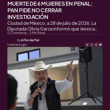
MUERTE DE 6 MUJERES EN PENAL;
PAN PIDE NO CERRAR
INVESTIGACIÓN
Ciudad de México, a 28 de julio de 2026. La
Diputada Olivia Garza informó que Jessica…
0
Comments
2
Min Read
Posted
by
A Flor de Piel
by
1 semana ago