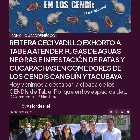
CDMX
CIUDAD DE MÉXICO
REITERA CECI VADILLO EXHORTO A
TABE A ATENDER FUGAS DE AGUAS
NEGRAS E INFESTACIÓN DE RATAS Y
CUCARACHAS EN COMEDORES DE
LOS CENDIS CANGUÍN Y TACUBAYA
Hoy venimos a destapar la cloaca de los
CENDIs de Tabe. Porque en los espacios de…
0
Comments
3
Min Read
Posted
by
A Flor de Piel
by
14 horas ago