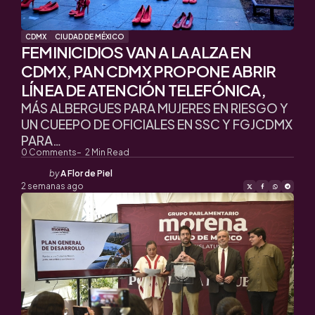
CDMX
CIUDAD DE MÉXICO
FEMINICIDIOS VAN A LA ALZA EN
CDMX, PAN CDMX PROPONE ABRIR
LÍNEA DE ATENCIÓN TELEFÓNICA,
MÁS ALBERGUES PARA MUJERES EN RIESGO Y
UN CUEEPO DE OFICIALES EN SSC Y FGJCDMX
PARA…
0
Comments
2
Min Read
Posted
by
A Flor de Piel
by
2 semanas ago