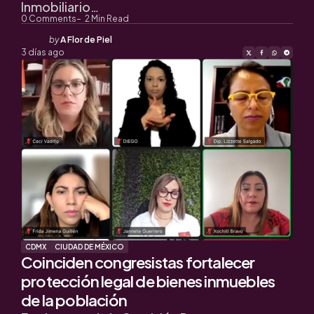
Inmobiliario…
0
Comments
2
Min Read
Posted
by
A Flor de Piel
by
3 días ago
CDMX
CIUDAD DE MÉXICO
Coinciden congresistas fortalecer
protección legal de bienes inmuebles
de la población