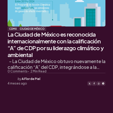
CDMX
CIUDAD DE MÉXICO
La Ciudad de México es reconocida
internacionalmente con la calificación
“A” de CDP por su liderazgo climático y
ambiental
– La Ciudad de México obtuvo nuevamente la
calificación “A” del CDP, integrándose a la…
0
Comments
2
Min Read
Posted
by
A Flor de Piel
by
4 meses ago