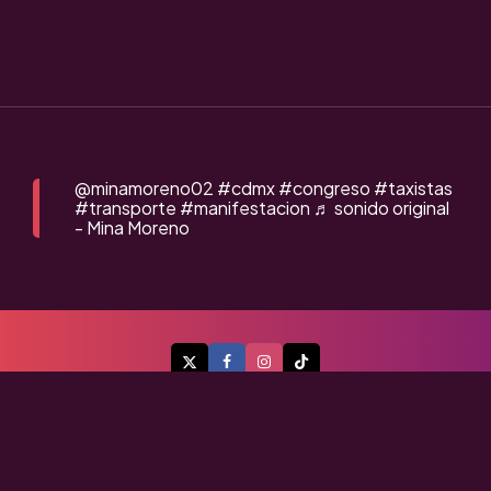
@minamoreno02
#cdmx
#congreso
#taxistas
#transporte
#manifestacion
♬ sonido original
- Mina Moreno