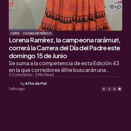
CDMX
CIUDAD DE MÉXICO
Lorena Ramírez, la campeona rarámuri,
correrá la Carrera del Día del Padre este
domingo 15 de Junio
Se suma a la competencia de esta Edición 43
en la que corredores élite buscarán una…
0
Comments
2
Min Read
Posted
by
A Flor de Piel
by
1 año ago