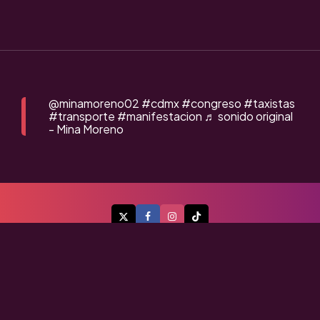
@minamoreno02
#cdmx
#congreso
#taxistas
#transporte
#manifestacion
♬ sonido original
- Mina Moreno