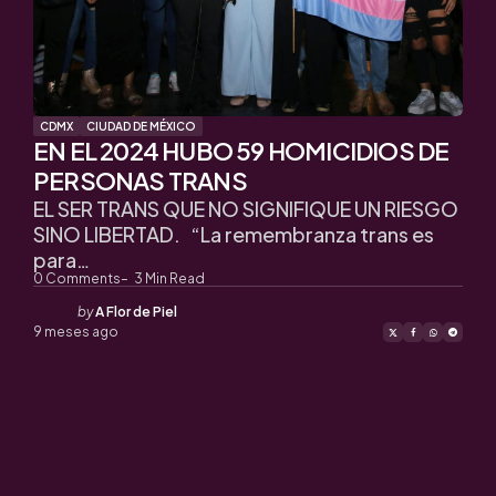
CDMX
CIUDAD DE MÉXICO
EN EL 2024 HUBO 59 HOMICIDIOS DE
PERSONAS TRANS
EL SER TRANS QUE NO SIGNIFIQUE UN RIESGO
SINO LIBERTAD. “La remembranza trans es
para…
0
Comments
3
Min Read
Posted
by
A Flor de Piel
by
9 meses ago