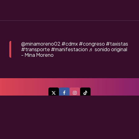
@minamoreno02
#cdmx
#congreso
#taxistas
#transporte
#manifestacion
♬ sonido original
- Mina Moreno
A Flor de Piel