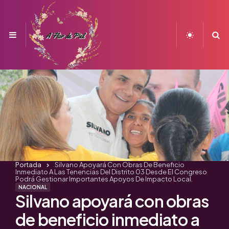
Menu
S
Portada
Silvano Apoyará Con Obras De Beneficio
Inmediato A Las Tenencias Del Distrito 03 Desde El Congreso
Podrá Gestionar Importantes Apoyos De Impacto Local.
NACIONAL
Silvano apoyará con obras
de beneficio inmediato a