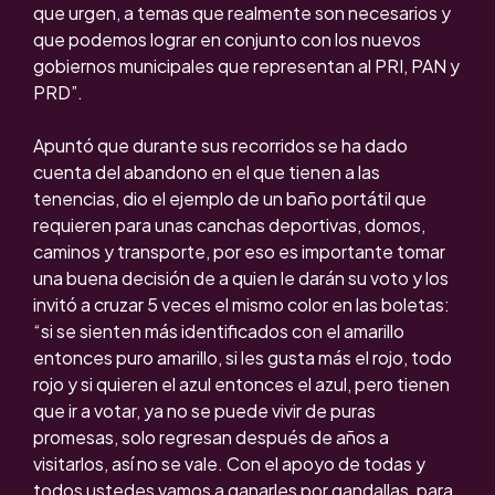
que urgen, a temas que realmente son necesarios y
que podemos lograr en conjunto con los nuevos
gobiernos municipales que representan al PRI, PAN y
PRD”.
Apuntó que durante sus recorridos se ha dado
cuenta del abandono en el que tienen a las
tenencias, dio el ejemplo de un baño portátil que
requieren para unas canchas deportivas, domos,
caminos y transporte, por eso es importante tomar
una buena decisión de a quien le darán su voto y los
invitó a cruzar 5 veces el mismo color en las boletas:
“si se sienten más identificados con el amarillo
entonces puro amarillo, si les gusta más el rojo, todo
rojo y si quieren el azul entonces el azul, pero tienen
que ir a votar, ya no se puede vivir de puras
promesas, solo regresan después de años a
visitarlos, así no se vale. Con el apoyo de todas y
todos ustedes vamos a ganarles por gandallas, para