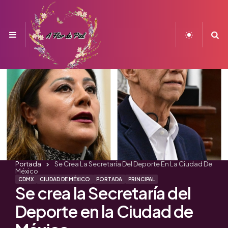
Menu
S
Portada
Se Crea La Secretaría Del Deporte En La Ciudad De
México
CDMX
CIUDAD DE MÉXICO
PORTADA
PRINCIPAL
Se crea la Secretaría del
Deporte en la Ciudad de