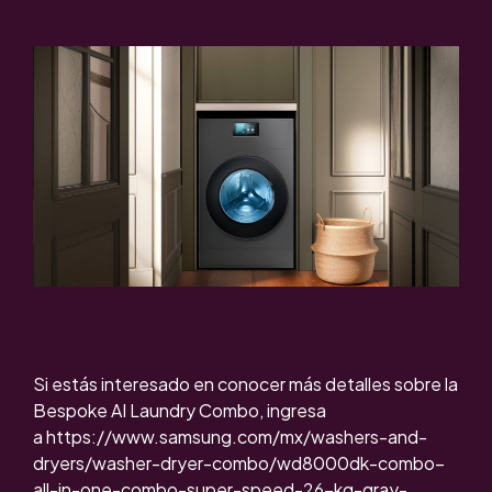
Si estás interesado en conocer más detalles sobre la
Bespoke AI Laundry Combo, ingresa
a
https://www.samsung.com/mx/washers-and-
dryers/washer-dryer-combo/wd8000dk-combo–
all-in-one-combo-super-speed-26-kg-gray-