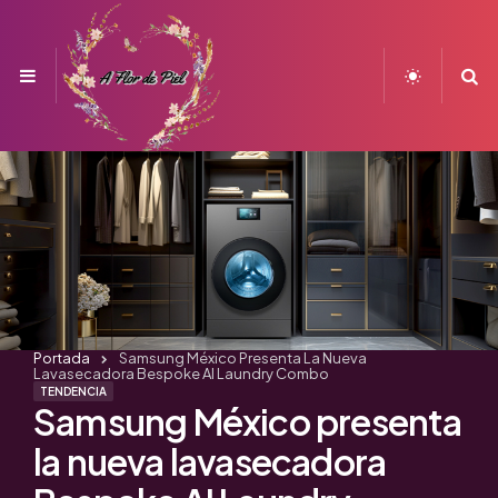
Menu
S
Portada
Samsung México Presenta La Nueva
Lavasecadora Bespoke AI Laundry Combo
TENDENCIA
Samsung México presenta
la nueva lavasecadora