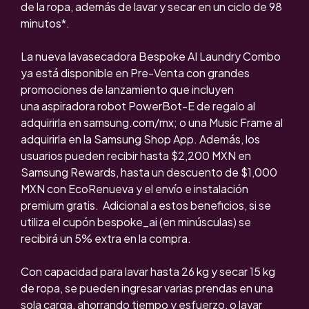
de la ropa, además de lavar y secar en un ciclo de 98
minutos*.
La nueva lavasecadora Bespoke AI Laundry Combo
ya está disponible en Pre-Venta con grandes
promociones de lanzamiento que incluyen
una aspiradora robot PowerBot-E de regalo
al
adquirirla en
samsung.com/mx
; o una Music Frame al
adquirirla
en la
Samsung Shop App
. Además, los
usuarios pueden recibir hasta $2,200 MXN en
Samsung Rewards, hasta un descuento de $1,000
MXN con EcoRenueva y el envío e instalación
premium gratis.
Adicional a estos beneficios, si se
utiliza el cupón bespoke_ai (en minúsculas) se
recibirá un 5% extra en la compra.
Con capacidad para lavar hasta 26 kg y secar 15 kg
de ropa, se pueden ingresar varias prendas en una
sola carga, ahorrando tiempo y esfuerzo, o lavar