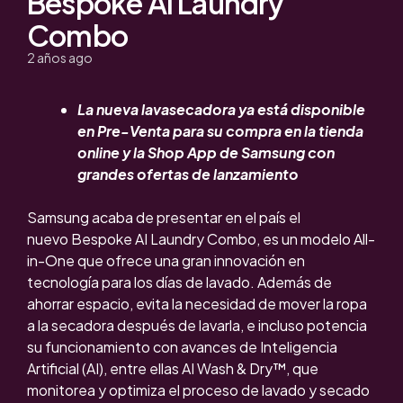
Bespoke AI Laundry
Combo
2 años ago
La nueva lavasecadora ya está disponible
en Pre-Venta para su compra en la tienda
online y la Shop App de Samsung con
grandes ofertas de lanzamiento
Samsung acaba de presentar en el país el
nuevo
Bespoke AI Laundry Combo
, es un modelo All-
in-One que ofrec
e una gran innovación en
tecnología para los días de lavado.
Además
de
ahorrar espacio, evita la necesidad de mover la ropa
a la secadora después de lavarla, e incluso potencia
su funcionamiento con avances de Inteligencia
Artificial (AI), entre ellas AI Wash & Dry™, que
monitorea y optimiza el proceso de lavado y secado