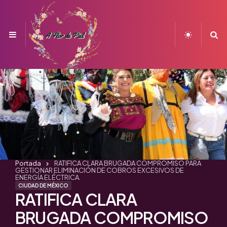
Menu
S
Portada
RATIFICA CLARA BRUGADA COMPROMISO PARA
GESTIONAR ELIMINACIÓN DE COBROS EXCESIVOS DE
ENERGÍA ELÉCTRICA.
CIUDAD DE MÉXICO
RATIFICA CLARA
BRUGADA COMPROMISO