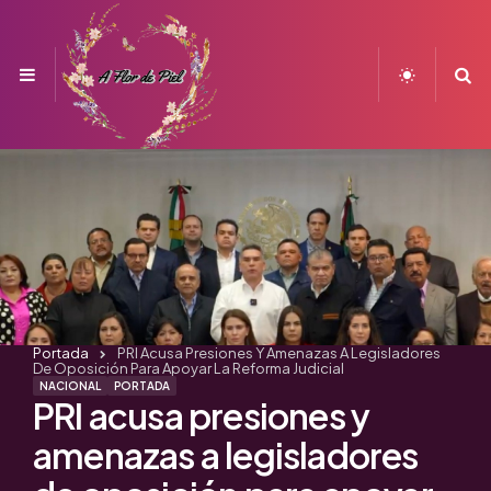
Menu
S
Portada
PRI Acusa Presiones Y Amenazas A Legisladores
De Oposición Para Apoyar La Reforma Judicial
NACIONAL
PORTADA
PRI acusa presiones y
amenazas a legisladores