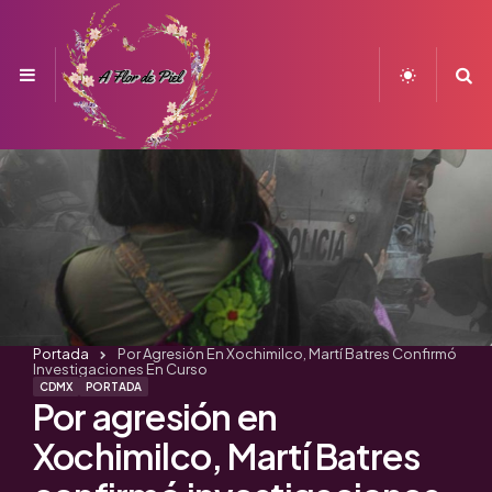
Menu
S
Portada
Por Agresión En Xochimilco, Martí Batres Confirmó
Investigaciones En Curso
CDMX
PORTADA
Por agresión en
Xochimilco, Martí Batres