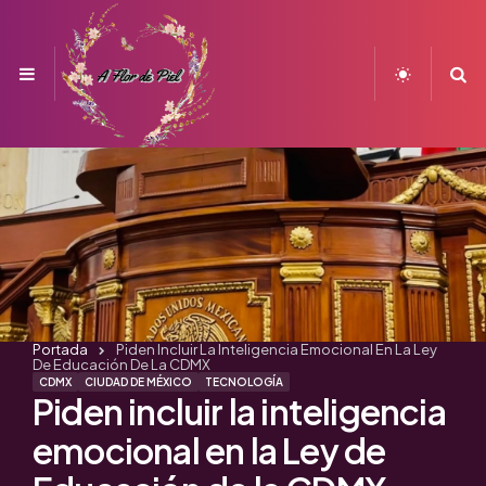
Menu
S
Portada
Piden Incluir La Inteligencia Emocional En La Ley
De Educación De La CDMX
CDMX
CIUDAD DE MÉXICO
TECNOLOGÍA
Piden incluir la inteligencia
emocional en la Ley de