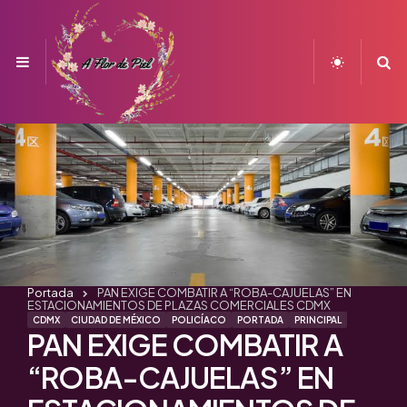
Menu
S
Portada
PAN EXIGE COMBATIR A “ROBA-CAJUELAS” EN
ESTACIONAMIENTOS DE PLAZAS COMERCIALES CDMX
CDMX
CIUDAD DE MÉXICO
POLICÍACO
PORTADA
PRINCIPAL
PAN EXIGE COMBATIR A
“ROBA-CAJUELAS” EN