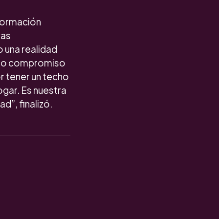
sformación
vas
o una realidad
tro compromiso
or tener un techo
ogar. Es nuestra
ad”, finalizó.