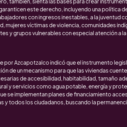
o, también, sienta las bases para crear instrument
ranticen este derecho, incluyendo una política de
abajadores con ingresos inestables, a la juventud c
d, mujeres víctimas de violencia, comunidades indí
s y grupos vulnerables con especial atención a la n
 por Azcapotzalco indicó que el instrumento legisla
ción de un mecanismo para que las viviendas cuente
esarias de accesibilidad, habitabilidad, tamaño a
ral y servicios como agua potable, energía y protecc
e se implementan planes de financiamiento accesi
das y todos los ciudadanos, buscando la permanenci