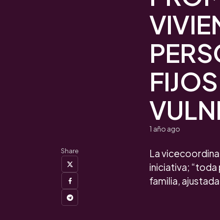
VIVIE
PERS
FIJO
VULN
1 año ago
Share
La vicecoordina
iniciativa; “tod
familia, ajustad