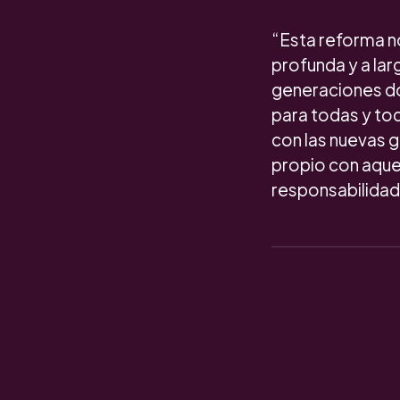
“Esta reforma n
profunda y a la
generaciones don
para todas y t
con las nuevas g
propio con aquel
responsabilidad l