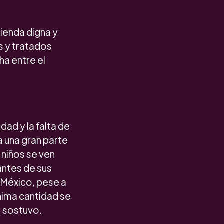
vienda digna y
s y tratados
ha entre el
dad y la falta de
 una gran parte
 niños se ven
antes de sus
e México, pese a
nima cantidad se
, sostuvo.