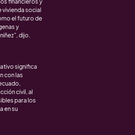
os financieros y
 vivienda social
omo el futuro de
genas y
iñez”, dijo.
tivo significa
n con las
decuado,
ión civil, al
bles para los
a en su