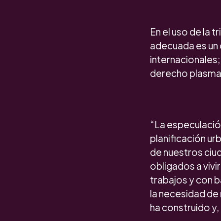
En el uso de la t
adecuada es un 
internacionales;
derecho plasmad
“La especulación
planificación u
de nuestros ciud
obligados a vivi
trabajos y con b
la necesidad de 
ha construido y,