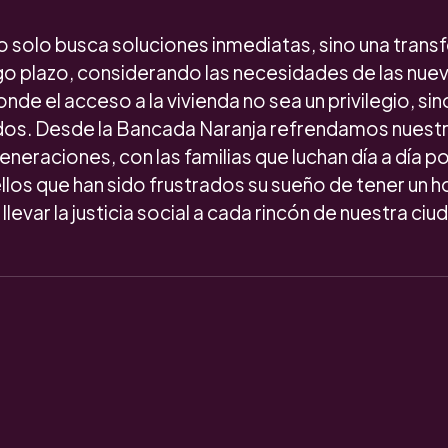
o solo busca soluciones inmediatas, sino una tran
rgo plazo, considerando las necesidades de las nue
de el acceso a la vivienda no sea un privilegio, sin
odos. Desde la Bancada Naranja refrendamos nues
eneraciones, con las familias que luchan día a día p
los que han sido frustrados su sueño de tener un h
levar la justicia social a cada rincón de nuestra ciud