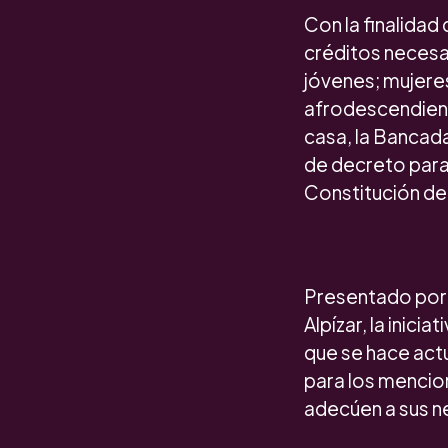
Con la finalidad
créditos necesar
jóvenes; mujere
afrodescendient
casa, la Bancada
de decreto para 
Constitución de 
Presentado por 
Alpízar, la inic
que se hace act
para los mencio
adecúen a sus n