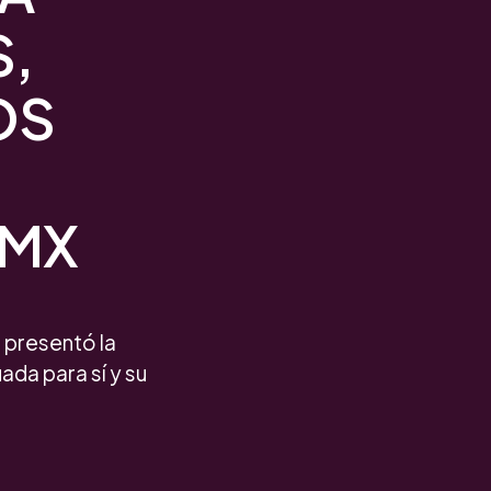
S,
OS
DMX
 presentó la
ada para sí y su