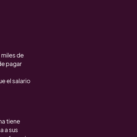
n miles de
de pagar
o
e el salario
a tiene
a a sus