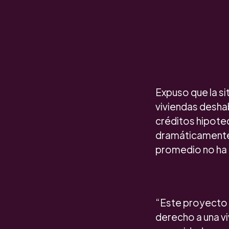
Expuso que la si
viviendas desha
créditos hipotec
dramáticamente, 
promedio no ha 
“Este proyecto 
derecho a una vi