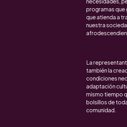
necesidades, per
programas que ga
que atienda a tr
nuestra socieda
afrodescendiente
La representante
también la crea
condiciones nec
adaptación cultu
mismo tiempo qu
bolsillos de to
comunidad.