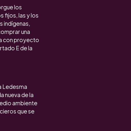
orgue los
fijos, las y los
s indígenas,
comprar una
va con proyecto
rtado E de la
sa Ledesma
da nueva de la
medio ambiente
cieros que se