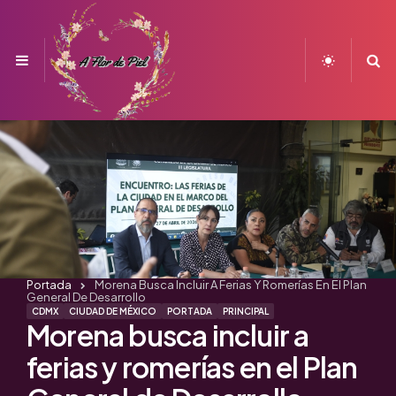
Menu
S
Portada
Morena Busca Incluir A Ferias Y Romerías En El Plan
General De Desarrollo
CDMX
CIUDAD DE MÉXICO
PORTADA
PRINCIPAL
Morena busca incluir a
ferias y romerías en el Plan