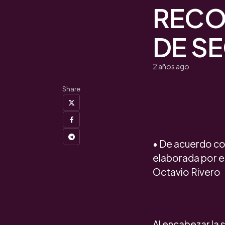
RECO
DE S
2 años ago
Share
• De acuerdo co
elaborada por el
Octavio Rivero
Al encabezar la 