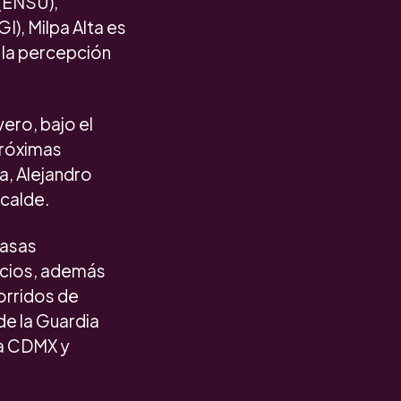
 (ENSU),
I), Milpa Alta es
 la percepción
ero, bajo el
próximas
a, Alejandro
lcalde.
casas
rcios, además
corridos de
de la Guardia
la CDMX y