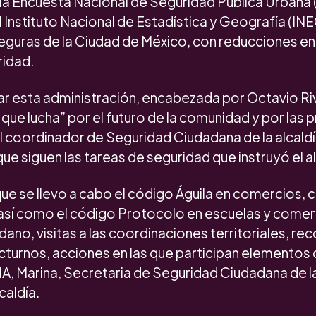
la Encuesta Nacional de Seguridad Pública Urbana
 Instituto Nacional de Estadística y Geografía (INEG
seguras de la Ciudad de México, con reducciones en
ridad.
ciar esta administración, encabezada por Octavio Riv
ue lucha” por el futuro de la comunidad y por las 
l coordinador de Seguridad Ciudadana de la alcaldí
ue siguen las tareas de seguridad que instruyó el a
 que se llevo a cabo el código Águila en comercios, 
 así como el código Protocolo en escuelas y come
ano, visitas a las coordinaciones territoriales, re
cturnos, acciones en las que participan elementos 
A, Marina, Secretaria de Seguridad Ciudadana de 
caldía.