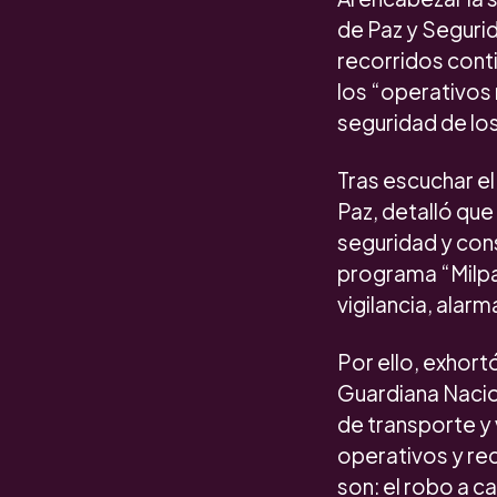
de Paz y Segurid
recorridos cont
los “operativos 
seguridad de los
Tras escuchar el
Paz, detalló que
seguridad y cons
programa “Milpa
vigilancia, alar
Por ello, exhort
Guardiana Nacion
de transporte y 
operativos y rec
son: el robo a c