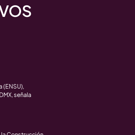
IVOS
a (ENSU),
CDMX, señala
a la Construcción