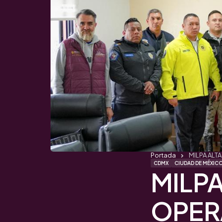
Portada
MILPA AL
CDMX
CIUDAD DE MÉXIC
MILPA
OPER