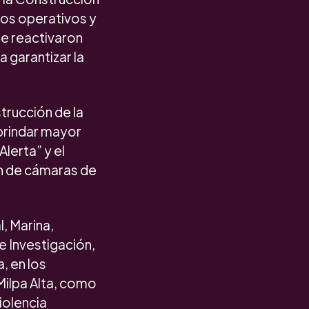
 los operativos y
e reactivaron
 garantizar la
trucción de la
 brindar mayor
lerta” y el
ón de cámaras de
l, Marina,
e Investigación,
, en los
 Milpa Alta, como
iolencia