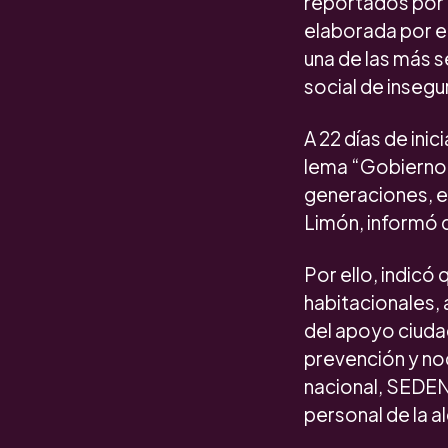
reportados por 
elaborada por el
una de las más 
social de insegu
A 22 días de ini
lema “Gobierno q
generaciones, e
Limón, informó q
Por ello, indicó
habitacionales,
del apoyo ciudad
prevención y no
nacional, SEDEN
personal de la al