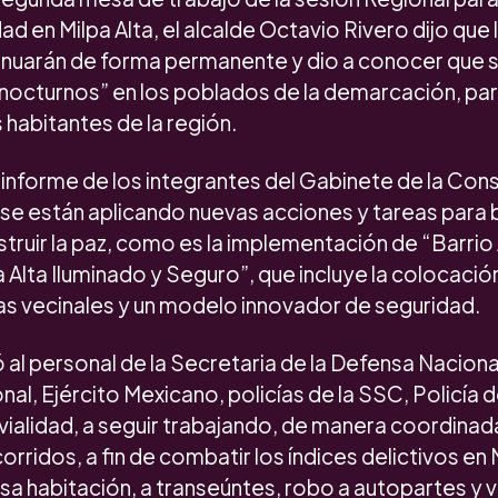
ad en Milpa Alta, el alcalde Octavio Rivero dijo que
inuarán de forma permanente y dio a conocer que s
nocturnos” en los poblados de la demarcación, para
 habitantes de la región.
 informe de los integrantes del Gabinete de la Cons
 se están aplicando nuevas acciones y tareas para
truir la paz, como es la implementación de “Barrio A
 Alta Iluminado y Seguro”, que incluye la colocaci
mas vecinales y un modelo innovador de seguridad.
ó al personal de la Secretaria de la Defensa Naciona
al, Ejército Mexicano, policías de la SSC, Policía d
vialidad, a seguir trabajando, de manera coordinada
orridos, a fin de combatir los índices delictivos en
asa habitación, a transeúntes, robo a autopartes y v