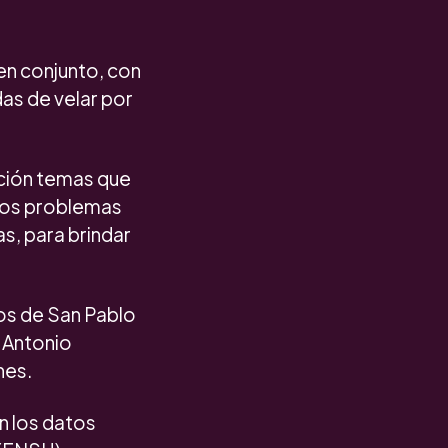
 en conjunto, con
das de velar por
nción temas que
 los problemas
as, para brindar
los de San Pablo
 Antonio
nes.
n los datos