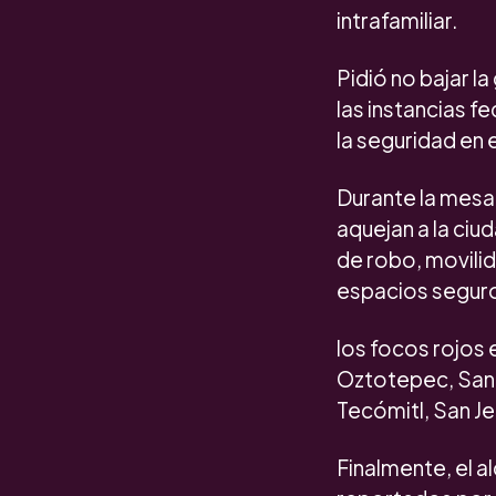
intrafamiliar.
Pidió no bajar la
las instancias f
la seguridad en e
Durante la mesa 
aquejan a la ci
de robo, movilid
espacios segur
los focos rojos 
Oztotepec, San
Tecómitl, San Je
Finalmente, el 