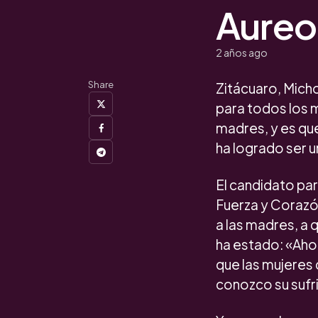
Aureo
2 años ago
Share
Zitácuaro, Mich
para todos los m
madres, y es qu
ha logrado ser u
El candidato par
Fuerza y Corazó
a las madres, a
ha estado: «Aho
que las mujeres 
conozco su sufri