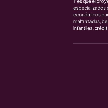
Y es que el proy
especializados 
económicos para
maltratadas, bec
infantiles, crédi