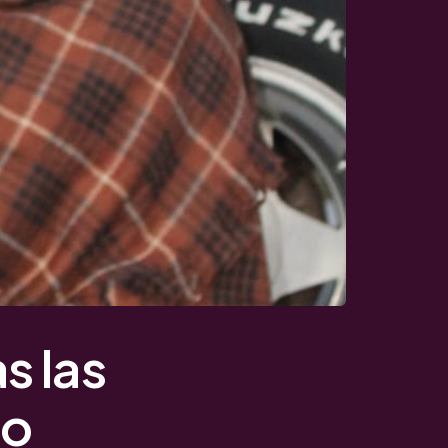
s las
no