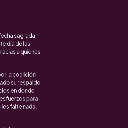
 fecha sagrada
e día de las
racias a quienes
or la coalición
rado su respaldo
cios en donde
 esfuerzos para
les falte nada,