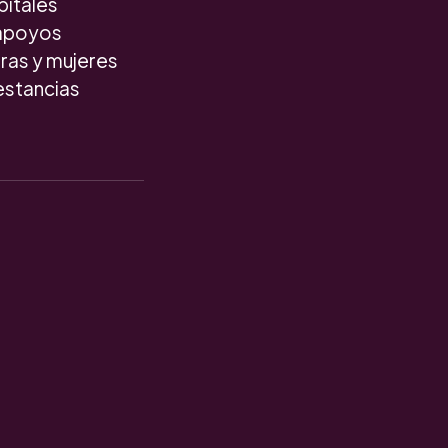
pitales
 apoyos
ras y mujeres
 estancias