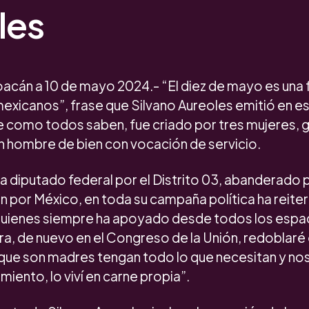
les
oacán a 10 de mayo 2024.- “El diez de mayo es una
exicanos”, frase que Silvano Aureoles emitió en est
e como todos saben, fue criado por tres mujeres, g
n hombre de bien con vocación de servicio.
a diputado federal por el Distrito 03, abanderado p
n por México, en toda su campaña política ha reite
 quienes siempre ha apoyado desde todos los espa
ra, de nuevo en el Congreso de la Unión, redoblaré
que son madres tengan todo lo que necesitan y nos 
miento, lo viví en carne propia”.