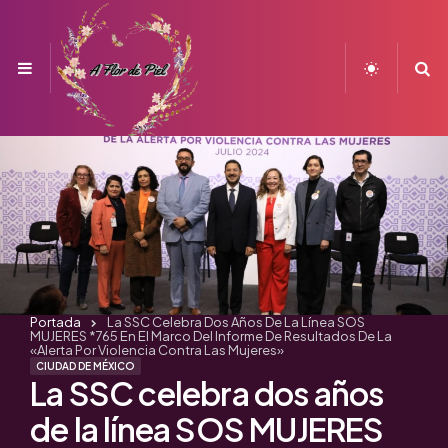
Menu
S
Portada
La SSC Celebra Dos Años De La Línea SOS
MUJERES *765 En El Marco Del Informe De Resultados De La
«Alerta Por Violencia Contra Las Mujeres»
CIUDAD DE MÉXICO
La SSC celebra dos años
de la línea SOS MUJERES