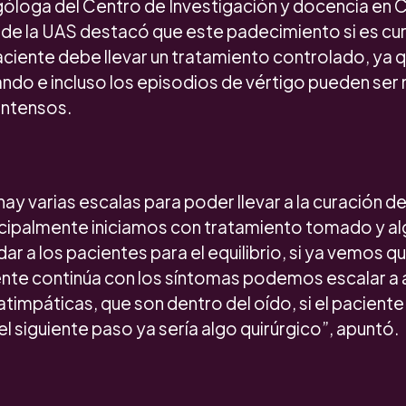
góloga del Centro de Investigación y docencia en C
de la UAS destacó que este padecimiento si es cur
aciente debe llevar un tratamiento controlado, ya 
ando e incluso los episodios de vértigo pueden se
intensos.
hay varias escalas para poder llevar a la curación 
ncipalmente iniciamos con tratamiento tomado y al
r a los pacientes para el equilibrio, si ya vemos q
nte continúa con los síntomas podemos escalar a 
atimpáticas, que son dentro del oído, si el paciente
l siguiente paso ya sería algo quirúrgico”, apuntó.