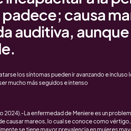
o padece; causa ma
a auditiva, aunque 
le.
atarse los síntomas pueden ir avanzando e incluso 
ser mucho más seguidos e intenso
nio 2024).-La enfermedad de Meniere es un problem
de causar mareos, lo cual se conoce como vértigo,
almente se tiene mayor prevalencia en mujeres may