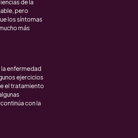
iencias de la
able, pero
que los síntomas
r mucho más
de la enfermedad
gunos ejercicios
ue el tratamiento
algunas
 continúa con la