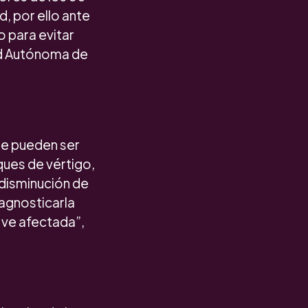
, por ello ante
o para evitar
ad Autónoma de
ue pueden ser
ues de vértigo,
disminución de
iagnosticarla
 ve afectada”,