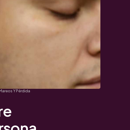
Mareos Y Pérdida
re
ersona