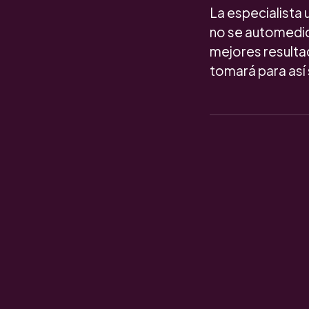
La especialista 
no se automediq
mejores resultad
tomará para así 