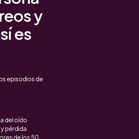
reos y
sí es
los episodios de
a del oído
 y pérdida
ores de los 50