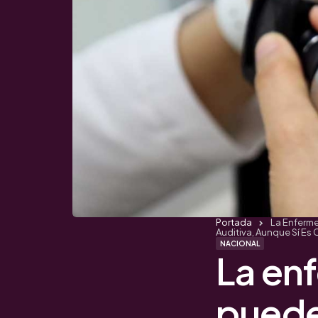
Portada
La Enferme
Auditiva, Aunque Sí Es 
NACIONAL
La en
puede 