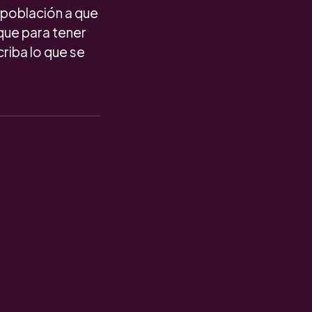
a población a que
que para tener
riba lo que se