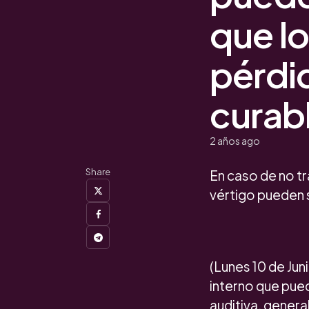
que l
pérdid
curab
2 años ago
Share
En caso de no tr
vértigo pueden 
(Lunes 10 de Ju
interno que pue
auditiva, gener