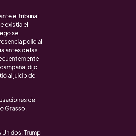
nte el tribunal
 existía el
uego se
esencia policial
ia antes de las
frecuentemente
u campaña, dijo
ó al juicio de
cusaciones de
jo Grasso.
os Unidos, Trump