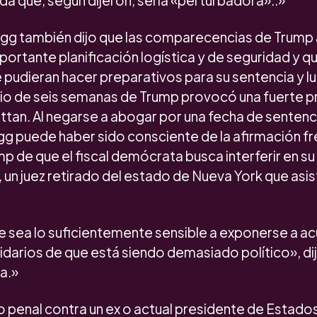
a que, según dijeron, sería «perturbadora»..»
gg también dijo que las comparecencias de Trump a
portante planificación logística y de seguridad y que
 pudieran hacer preparativos para su sentencia y l
icio de seis semanas de Trump provocó una fuerte pr
ttan. Al negarse a abogar por una fecha de sentenc
gg puede haber sido consciente de la afirmación 
p de que el fiscal demócrata busca interferir en s
n juez retirado del estado de Nueva York que asisti
sea lo suficientemente sensible a exponerse a a
idarios de que está siendo demasiado político», di
a.»
cio penal contra un ex o actual presidente de Estad