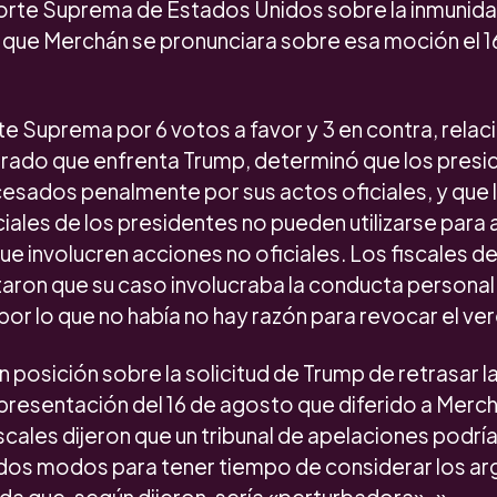
Corte Suprema de Estados Unidos sobre la inmunida
 que Merchán se pronunciara sobre esa moción el 1
orte Suprema por 6 votos a favor y 3 en contra, rela
rado que enfrenta Trump, determinó que los presi
sados ​​penalmente por sus actos oficiales, y que 
ciales de los presidentes no pueden utilizarse para
e involucren acciones no oficiales. Los fiscales de 
ron que su caso involucraba la conducta personal
 por lo que no había no hay razón para revocar el ve
posición sobre la solicitud de Trump de retrasar l
presentación del 16 de agosto que diferido a Merch
scales dijeron que un tribunal de apelaciones podría
dos modos para tener tiempo de considerar los a