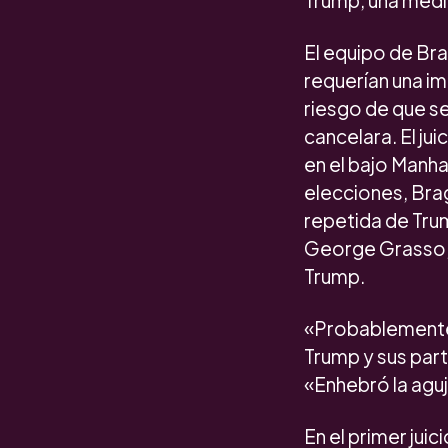
Trump, una medid
El equipo de Bra
requerían una im
riesgo de que se
cancelara. El ju
en el bajo Manha
elecciones, Bra
repetida de Trum
George Grasso, u
Trump.
«Probablemente 
Trump y sus part
«Enhebró la aguj
En el primer jui