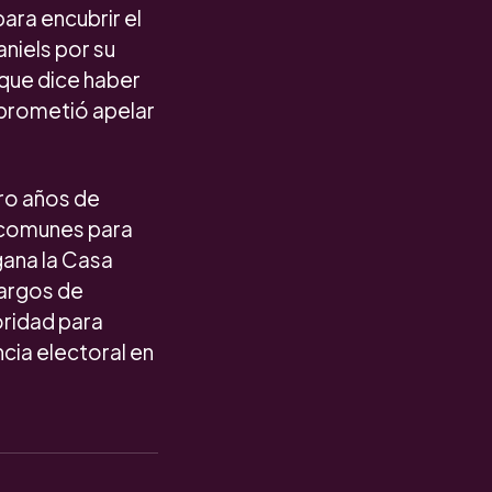
ara encubrir el
niels por su
 que dice haber
 prometió apelar
tro años de
s comunes para
gana la Casa
cargos de
oridad para
ncia electoral en