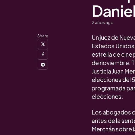
Danie
2 años ago
Share
Un juez de Nueva
Estados Unidos,
estrella de cine
de noviembre. Tr
Justicia Juan Me
elecciones del 
programada para
elecciones.
Los abogados de
antes de la sent
Merchán sobre la