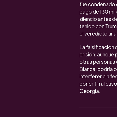
fue condenado el
pago de 130 mil
silencio antes d
tenido con Trum
el veredicto un
La falsificación
prisión, aunque
otras personas 
Blanca, podría o
interferencia fe
poner fin al cas
Georgia.