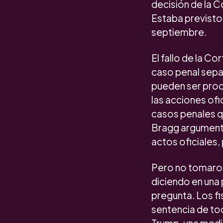
decisión de la 
Estaba previsto
septiembre.
El fallo de la C
caso penal sepa
pueden ser proce
las acciones ofi
casos penales qu
Bragg argumenta
actos oficiales,
Pero no tomaron 
diciendo en una 
pregunta. Los fi
sentencia de to