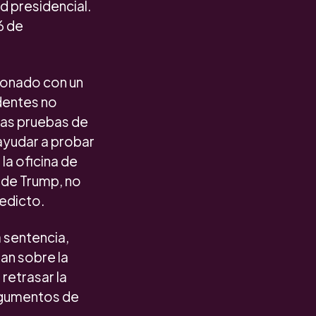
d presidencial.
6 de
cionado con un
dentes no
las pruebas de
 ayudar a probar
la oficina de
 de Trump, no
redicto.
a sentencia,
an sobre la
 retrasar la
rgumentos de