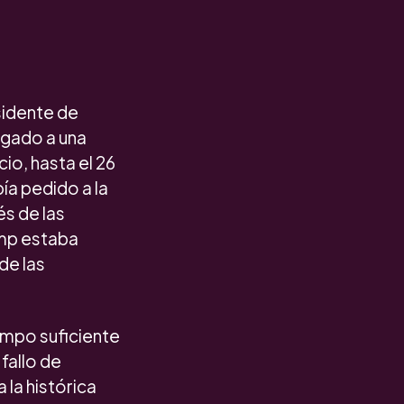
sidente de
agado a una
io, hasta el 26
ía pedido a la
és de las
ump estaba
de las
mpo suficiente
fallo de
 la histórica