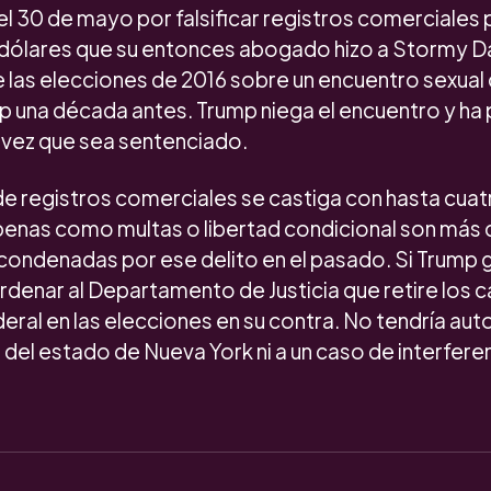
 30 de mayo por falsificar registros comerciales p
 dólares que su entonces abogado hizo a Stormy Da
e las elecciones de 2016 sobre un encuentro sexual
p una década antes. Trump niega el encuentro y ha
a vez que sea sentenciado.
 de registros comerciales se castiga con hasta cua
 penas como multas o libertad condicional son má
condenadas por ese delito en el pasado. Si Trump 
rdenar al Departamento de Justicia que retire los 
deral en las elecciones en su contra. No tendría aut
o del estado de Nueva York ni a un caso de interfere