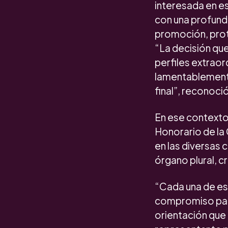
interesada en e
con una profund
promoción, prot
“La decisión que
perfiles extrao
lamentablemente
final”, reconoc
En ese contexto
Honorario de la
en las diversas 
órgano plural, cr
“Cada una de es
compromiso para
orientación que