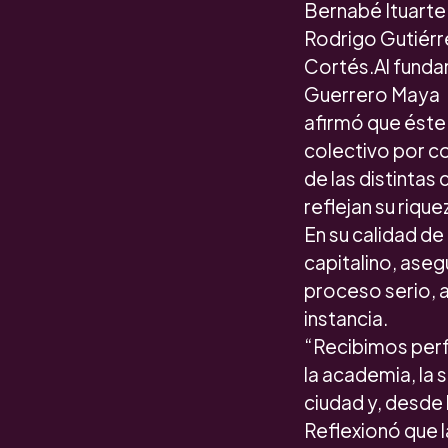
Bernabé Ituarte 
Rodrigo Gutiérre
Cortés.Al fundam
Guerrero Maya
afirmó que éste 
colectivo por co
de las distintas
reflejan su riquez
En su calidad d
capitalino, aseg
proceso serio, 
instancia.
“Recibimos perf
la academia, la 
ciudad y, desde
Reflexionó que l