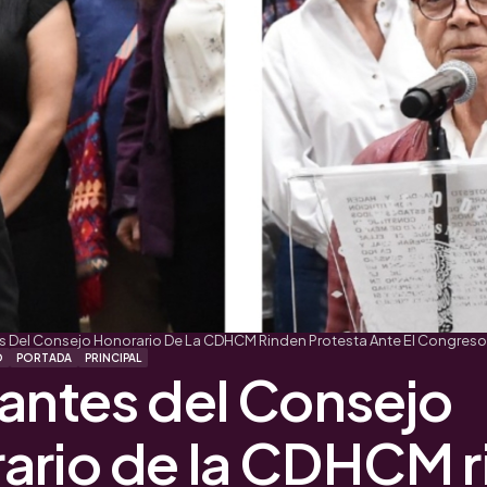
s Del Consejo Honorario De La CDHCM Rinden Protesta Ante El Congreso
O
PORTADA
PRINCIPAL
rantes del Consejo
ario de la CDHCM r