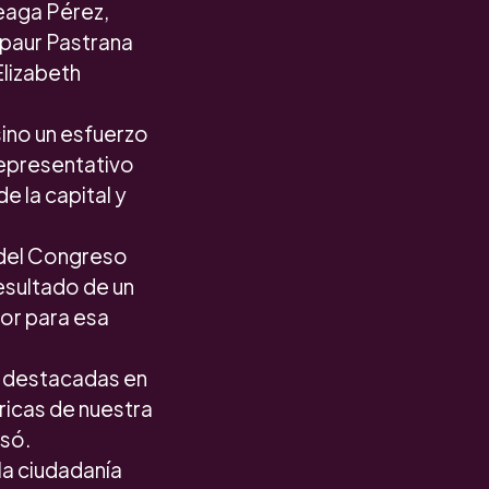
reaga Pérez,
rpaur Pastrana
Elizabeth
sino un esfuerzo
representativo
e la capital y
 del Congreso
esultado de un
or para esa
s destacadas en
ricas de nuestra
esó.
 la ciudadanía