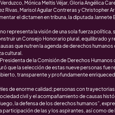
Verduzco, Mónica Meltis Véjar, Gloria Angélica Ca
z Rivas, Marisol Aguilar Contreras y Christopher A
entar el dictamen en tribuna, la diputada Jannete 
no representa la visión de una sola fuerza política, 
nstruir un Consejo Honorario plural, equilibrado y 
 causas que nutren la agenda de derechos humanos d
a cultural.
e Presidenta de la Comisión de Derechos Humanos
uró que la selección de estas nueve personas fue r
abierto, transparente y profundamente enriqueced
iles de enorme calidad; personas con trayectoria
sociedad civil y el acompañamiento de causas histó
 luego, la defensa de los derechos humanos”, expr
a participación de las y los aspirantes, así como de