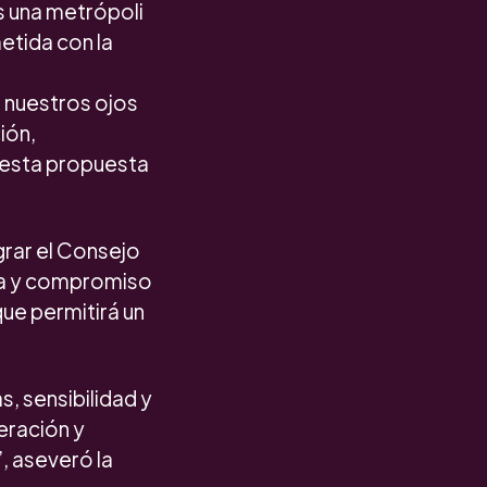
s una metrópoli
tida con la
a nuestros ojos
ión,
 esta propuesta
grar el Consejo
ia y compromiso
ue permitirá un
, sensibilidad y
eración y
, aseveró la