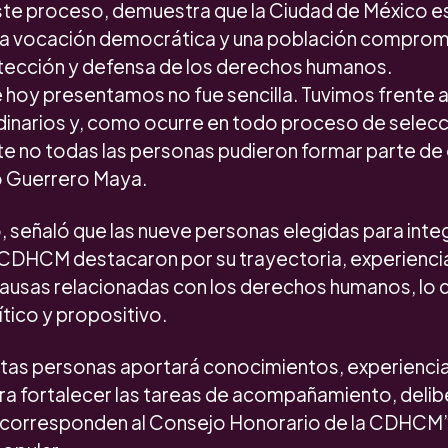
ste proceso, demuestra que la Ciudad de México e
a vocación democrática y una población comprome
ección y defensa de los derechos humanos.
 hoy presentamos no fue sencilla. Tuvimos frente 
rdinarios y, como ocurre en todo proceso de selecc
 no todas las personas pudieron formar parte de
ió Guerrero Maya.
, señaló que las nueve personas elegidas para inte
 CDHCM destacaron por su trayectoria, experienc
causas relacionadas con los derechos humanos, lo q
ítico y propositivo.
tas personas aportará conocimientos, experiencias
 fortalecer las tareas de acompañamiento, delib
 corresponden al Consejo Honorario de la CDHCM”