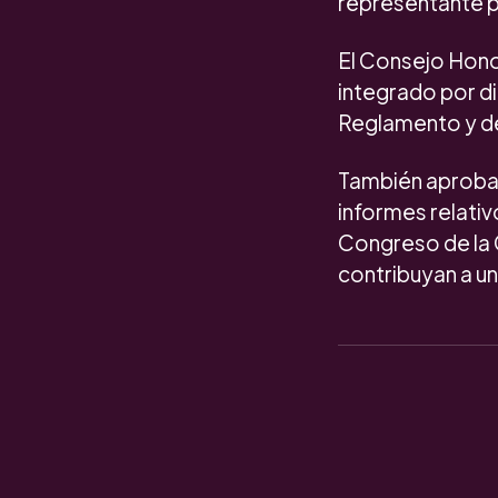
representante p
El Consejo Hono
integrado por di
Reglamento y d
También aprobar
informes relativ
Congreso de la 
contribuyan a u