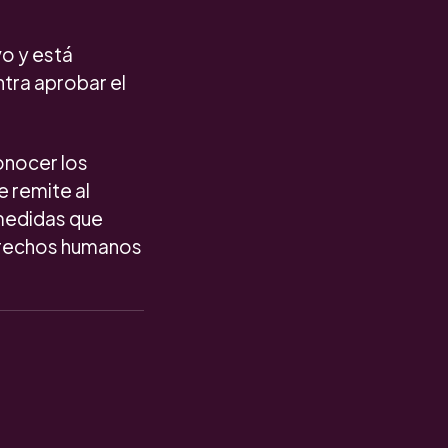
vo y está
ntra aprobar el
onocer los
e remite al
medidas que
derechos humanos