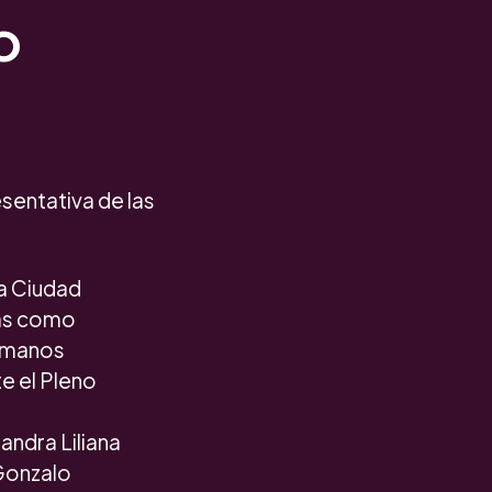
o
sentativa de las
la Ciudad
das como
Humanos
e el Pleno
Sandra Liliana
 Gonzalo