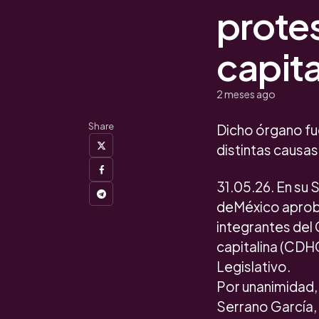
prote
capita
2 meses ago
Share
Dicho órgano fu
distintas causa
31.05.26. En su 
deMéxico aprob
integrantes del
capitalina (CDH
Legislativo.
Por unanimidad, l
Serrano García,