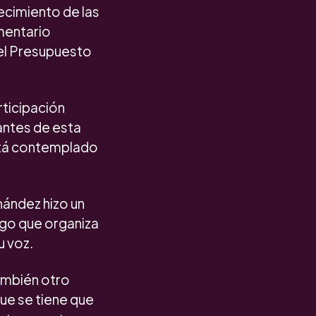
ecimiento de las
mentario
el Presupuesto
rticipación
antes de esta
está contemplado
nández hizo un
ogo que organiza
u voz.
ambién otro
que se tiene que