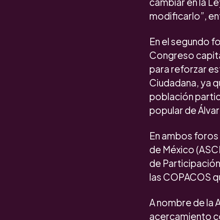
cambiar en la Le
modificarlo”, e
En el segundo fo
Congreso capital
para reforzar e
Ciudadana, ya q
población partic
popular de Álva
En ambos foros p
de México (ASCM)
de Participació
las COPACOS que
A nombre de la 
acercamiento con