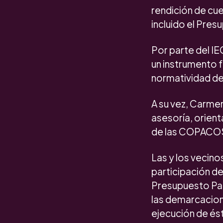
rendición de cue
incluido el Pres
Por parte del IE
un instrumento f
normatividad de
A su vez, Carmen
asesoría, orient
de las COPACOS
Las y los vecino
participación d
Presupuesto Par
las demarcacion
ejecución de ést