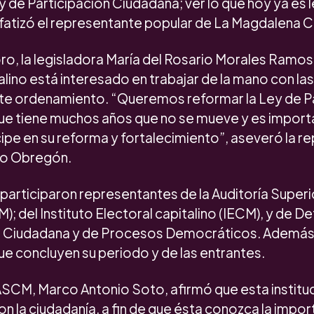
y de Participación Ciudadana; ver lo que hoy ya es 
nfatizó el representante popular de La Magdalena 
ro, la legisladora María del Rosario Morales Ramos 
ino está interesado en trabajar de la mano con las
ste ordenamiento. “Queremos reformar la Ley de P
ue tiene muchos años que no se mueve y es importa
ipe en su reforma y fortalecimiento”, aseveró la 
ro Obregón.
articiparon representantes de la Auditoría Superi
; del Instituto Electoral capitalino (IECM), y de D
n Ciudadana y de Procesos Democráticos. Además,
 concluyen su periodo y de las entrantes.
ASCM, Marco Antonio Soto, afirmó que esta instituc
 la ciudadanía, a fin de que ésta conozca la import