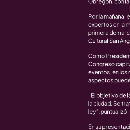
Obregón, con la
Por la mañana, e
expertos en la m
primera demarca
Cultural San Áng
Como Presidente
Congreso capita
eventos, en los 
aspectos pueden
“El objetivo de 
la ciudad. Se tr
ley”, puntualizó.
En su presentaci