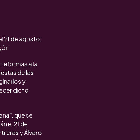
el 21 de agosto;
gón
 reformas a la
uestas de las
inarios y
uecer dicho
dana”, que se
án el 21 de
treras y Álvaro