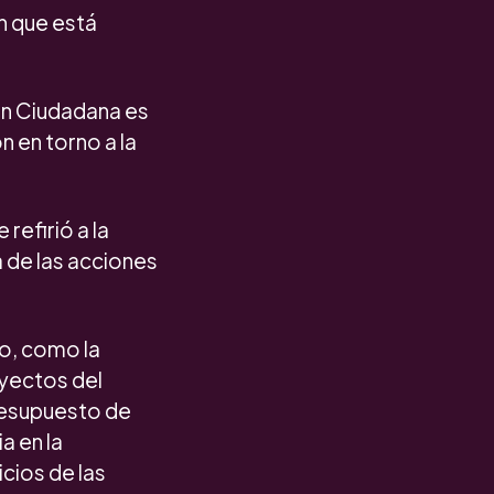
n que está
ión Ciudadana es
n en torno a la
refirió a la
a de las acciones
ro, como la
oyectos del
presupuesto de
a en la
cios de las