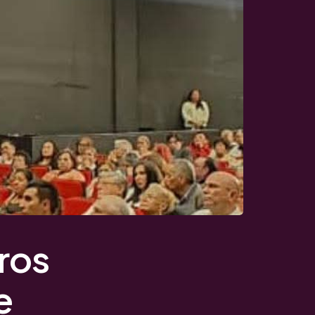
ros
e