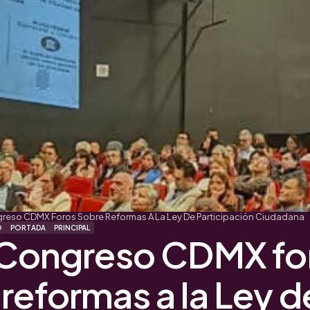
greso CDMX Foros Sobre Reformas A La Ley De Participación Ciudadana
O
PORTADA
PRINCIPAL
a Congreso CDMX fo
reformas a la Ley d