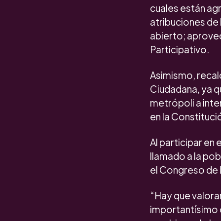
cuales están agr
atribuciones de
abierto; aprove
Participativo.
Asimismo, recalc
Ciudadana, ya qu
metrópoli a inte
en la Constitució
Al participar en
llamado a la po
el Congreso de l
“Hay que valora
importantísimo q