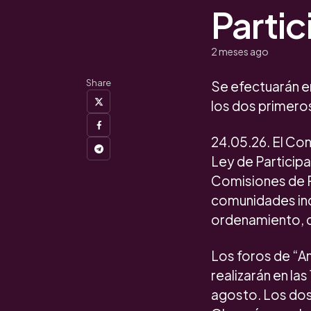
Parti
2 meses ago
Share
Se efectuarán en 
los dos primero
24.05.26. El Con
Ley de Participa
Comisiones de P
comunidades indí
ordenamiento, d
Los foros de “An
realizarán en las
agosto. Los dos