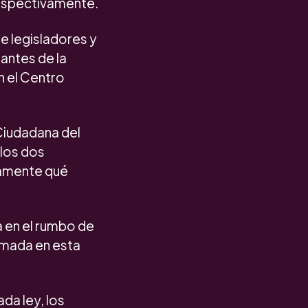
respectivamente.
e legisladores y
antes de la
n el Centro
Ciudadana del
 los dos
ntamente qué
a en el rumbo de
asmada en esta
da ley, los