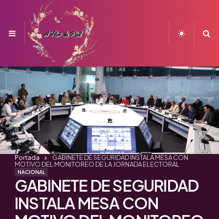
Menu
S
Portada
GABINETE DE SEGURIDAD INSTALA MESA CON
MOTIVO DEL MONITOREO DE LA JORNADA ELECTORAL
NACIONAL
GABINETE DE SEGURIDAD
INSTALA MESA CON