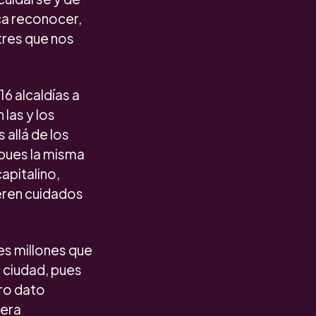
ca reconocer,
 tres que nos
6 alcaldías a
las y los
 allá de los
 pues la misma
capitalino,
ieren cuidados
es millones que
a ciudad, pues
tro dato
nera