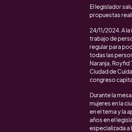
El legislador sa
propuestas rea
24/11/2024. A la
trabajo de perso
regular para pod
todas las perso
Naranja, Royfid 
Ciudad de Cuida
congreso capita
Durante la mesa 
mujeres en la ci
en el tema y la 
años en el legisl
especializada a 