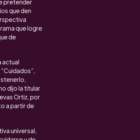
de pretender
ios que den
erspectiva
ograma que logre
que de
a actual
 “Cuidados”,
ostenerlo,
dijo la titular
evas Ortiz, por
o a partir de
va universal,
cuidarse y de