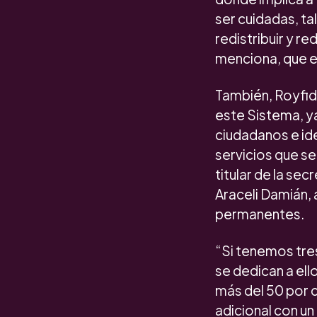
ser cuidadas, t
redistribuir y re
menciona, que es
También, Royfid 
este Sistema, ya
ciudadanos e ide
servicios que se
titular de la sec
Araceli Damián, 
permanentes.
“Si tenemos tre
se dedican a ell
más del 50 por 
adicional con u