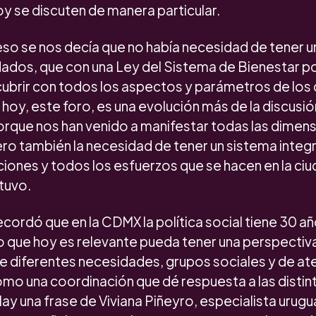
y se discuten de manera particular.
so se nos decía que no había necesidad de tener u
ados, que con una Ley del Sistema de Bienestar po
cubrir con todos los aspectos y parámetros de los 
 hoy, este foro, es una evolución más de la discusi
orque nos han venido a manifestar todas las dimens
ro también la necesidad de tener un sistema integra
uciones y todos los esfuerzos que se hacen en la ci
tuvo.
ecordó que en la CDMX la política social tiene 30 a
lo que hoy es relevante pueda tener una perspectiv
e diferentes necesidades, grupos sociales y de at
 como una coordinación que dé respuesta a las distin
ay una frase de Viviana Piñeyro, especialista urug