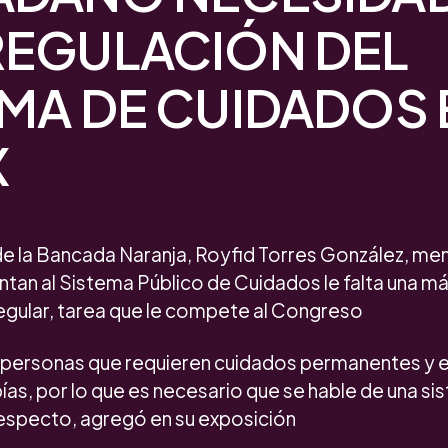
REGULACIÓN DEL
MA DE CUIDADOS 
X
de la Bancada Naranja, Royfid Torres González, men
ntan al Sistema Público de Cuidados le falta una má
 regular, tarea que le compete al Congreso
e personas que requieren cuidados permanentes y e
pías, por lo que es necesario que se hable de una s
respecto, agregó en su exposición