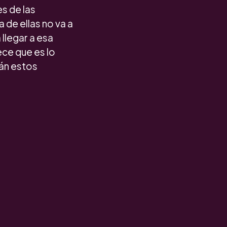
s de las
de ellas no va a
llegar a esa
ece que es lo
rán estos