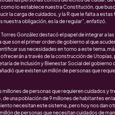
al como lo establece nuestra Constitución, que bus
ducir la carga de cuidados, y la R que le falta a estas
 nuestra obligación, es la de regular”, enfatizó.
Torres González destacó el papel de integrar a las 1
 que son el primer orden de gobierno al que acuden 
ntificar sus necesidades en torno a este tema, más
 ofrecerán a través de la construcción de Utopías,
retaría de Inclusión y Bienestar Social del gobierno 
añadió que existen un millón de personas que requ
s millones de personas que requieren cuidados y tr
o, de una población de 9 millones de habitantes en l
ciento necesitan este sistema, pero hoy nos dan o
n millón de personas que necesitan cuidados de ma