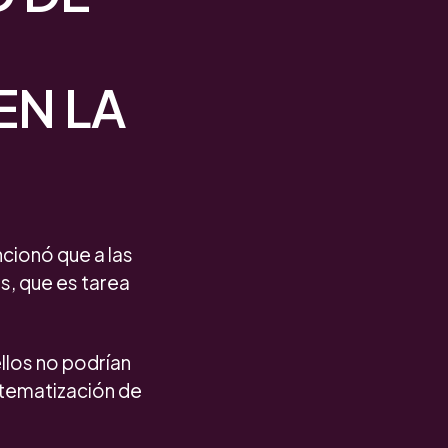
EN LA
cionó que a las
s, que es tarea
llos no podrían
istematización de