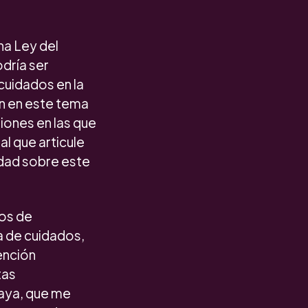
na Ley del
dría ser
cuidados en la
ón en este tema
iones en las que
l que articule
udad sobre este
ños de
a de cuidados,
ención
tas
uaya, que me