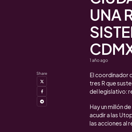
UNA 
SISTE
CDM
1 año ago
Share
El coordinador 
tres R que suste
del legislativo:
Hay un millón d
acudir a las Uto
las acciones al 