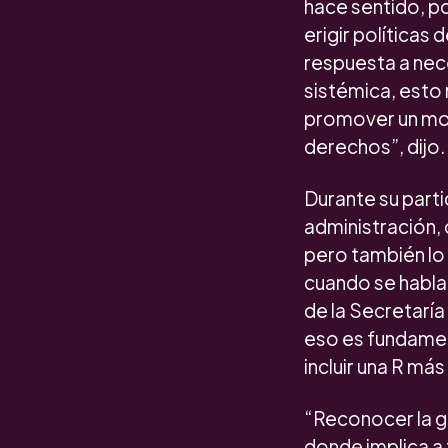
hace sentido, p
erigir política
respuesta a nec
sistémica, esto 
promover un mo
derechos”, dijo.
Durante su parti
administración,
pero también lo
cuando se habla 
de la Secretaría
eso es fundament
incluir una R más
“Reconocer la g
donde implica a 