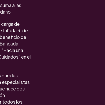
 suma a las
adano
a carga de
falta la R, de
 beneficio de
a Bancada
o “Hacia una
Cuidados” en el
 para las
e especialistas
que hace dos
ión
ir todos los