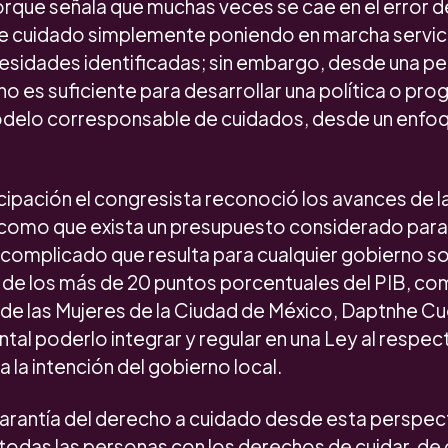
orque señala que muchas veces se cae en el error 
s de cuidado simplemente poniendo en marcha servic
esidades identificadas; sin embargo, desde una p
no es suficiente para desarrollar una política o pr
delo corresponsable de cuidados, desde un enfo
cipación el congresista reconoció los avances de l
 como que exista un presupuesto considerado para
 complicado que resulta para cualquier gobierno s
de los más de 20 puntos porcentuales del PIB, como 
 de las Mujeres de la Ciudad de México, Daptnhe Cu
al poderlo integrar y regular en una Ley al respect
 a la intención del gobierno local.
arantía del derecho a cuidado desde esta perspecti
todas las personas con los derechos de cuidar, de 