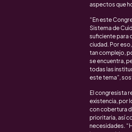
aspectos que ho
“En este Congre
Sistema de Cuid
suficiente para 
ciudad. Por eso,
tan complejo, p
se encuentra, pe
todas las instit
este tema”, sos
El congresista r
existencia, por 
con cobertura d
prioritaria, así
necesidades. “H