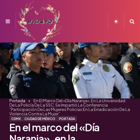
Menu
S
Portada
En El Marco Del «Día Naranja», En La Universidad
De La Policía De La SSC, Se Impartió La Conferencia
“Participación De Las Mujeres Policías En La Erradicación De La
Violencia Contra La Mujer”
CDMX
CIUDAD DE MÉXICO
PORTADA
En el marco del «Día
Naranja», en la