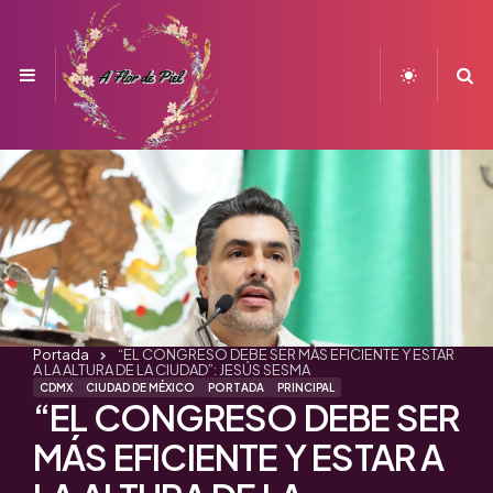
Menu
S
Portada
“EL CONGRESO DEBE SER MÁS EFICIENTE Y ESTAR
A LA ALTURA DE LA CIUDAD”: JESÚS SESMA
CDMX
CIUDAD DE MÉXICO
PORTADA
PRINCIPAL
“EL CONGRESO DEBE SER
MÁS EFICIENTE Y ESTAR A