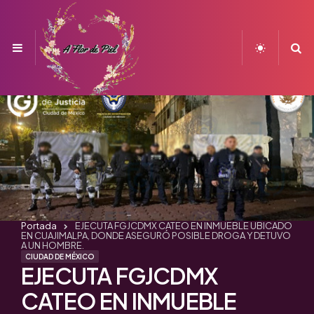
Menu
S
Portada
EJECUTA FGJCDMX CATEO EN INMUEBLE UBICADO
EN CUAJIMALPA, DONDE ASEGURÓ POSIBLE DROGA Y DETUVO
A UN HOMBRE.
CIUDAD DE MÉXICO
EJECUTA FGJCDMX
CATEO EN INMUEBLE