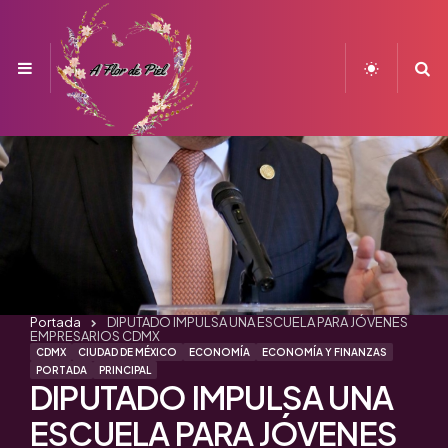
Menu
S
Portada
DIPUTADO IMPULSA UNA ESCUELA PARA JÓVENES
EMPRESARIOS CDMX
CDMX
CIUDAD DE MÉXICO
ECONOMÍA
ECONOMÍA Y FINANZAS
PORTADA
PRINCIPAL
DIPUTADO IMPULSA UNA
ESCUELA PARA JÓVENES