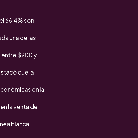
 el 66.4% son
ada una de las
e entre $900 y
stacó que la
 económicas en la
en la venta de
ínea blanca,