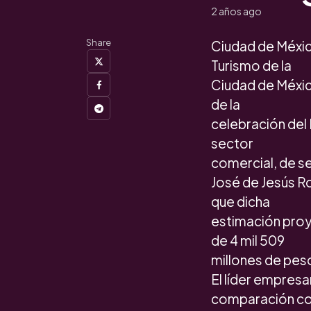
2 años ago
Share
Ciudad de Méxic
Turismo de la
Ciudad de Méxic
de la
celebración del 
sector
comercial, de ser
José de Jesús R
que dicha
estimación proy
de 4 mil 509
millones de pes
El líder empresa
comparación con 