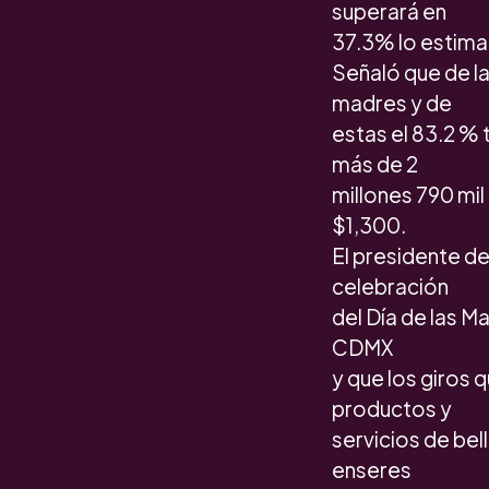
superará en
37.3% lo estima
Señaló que de la
madres y de
estas el 83.2 % 
más de 2
millones 790 mi
$1,300.
El presidente d
celebración
del Día de las M
CDMX
y que los giros 
productos y
servicios de bel
enseres