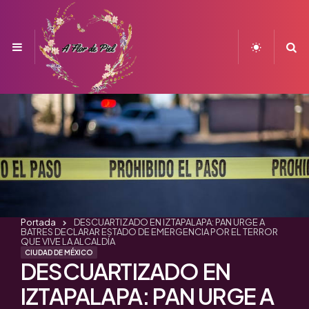
Menu
S
Portada
DESCUARTIZADO EN IZTAPALAPA: PAN URGE A
BATRES DECLARAR ESTADO DE EMERGENCIA POR EL TERROR
QUE VIVE LA ALCALDÍA
CIUDAD DE MÉXICO
DESCUARTIZADO EN
IZTAPALAPA: PAN URGE A