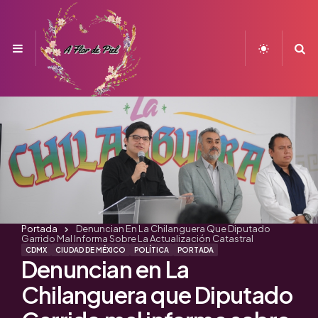
Menu
S
Portada
Denuncian En La Chilanguera Que Diputado
Garrido Mal Informa Sobre La Actualización Catastral
CDMX
CIUDAD DE MÉXICO
POLÍTICA
PORTADA
Denuncian en La
Chilanguera que Diputado