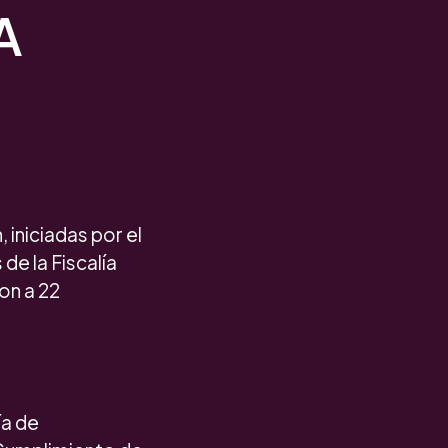
A
 iniciadas por el
de la Fiscalía
on a 22
ía de