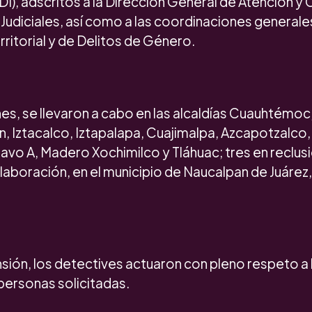
DI), adscritos a la Dirección General de Atención 
udiciales, así como a las coordinaciones generale
rritorial y de Delitos de Género.
s, se llevaron a cabo en las alcaldías Cuauhtémoc
n, Iztacalco, Iztapalapa, Cuajimalpa, Azcapotzalco
vo A, Madero Xochimilco y Tláhuac; tres en reclusi
laboración, en el municipio de Naucalpan de Juárez
sión, los detectives actuaron con pleno respeto a
personas solicitadas.