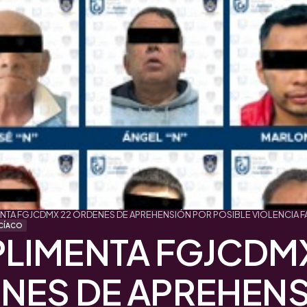
TA FGJCDMX 22 ÓRDENES DE APREHENSIÓN POR POSIBLE VIOLENCIA FA
CÍACO
LIMENTA FGJCDMX
NES DE APREHEN