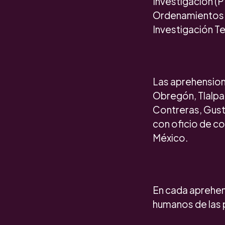
Investigación (P
Ordenamientos J
Investigación Te
Las aprehensione
Obregón, Tlalpa
Contreras, Gusta
con oficio de co
México.
En cada aprehen
humanos de las 