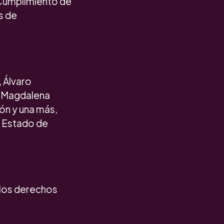
y Cumplimiento de
s de
, Álvaro
, Magdalena
ón y una más,
, Estado de
 los derechos