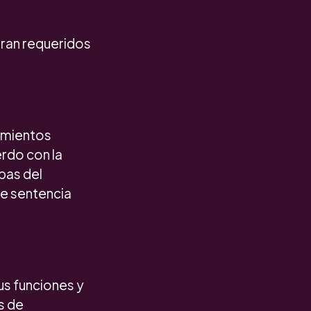
eran requeridos
imientos
rdo con la
pas del
te sentencia
us funciones y
s de