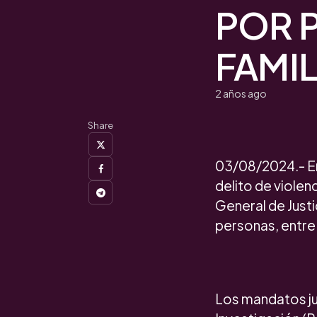
POR 
FAMIL
2 años ago
Share
03/08/2024.- En 
delito de violen
General de Just
personas, entre 
Los mandatos ju