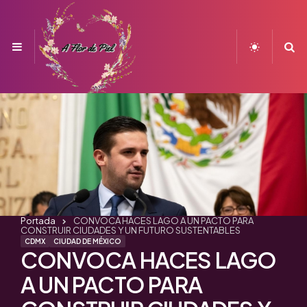
Menu
S
Portada
CONVOCA HACES LAGO A UN PACTO PARA
CONSTRUIR CIUDADES Y UN FUTURO SUSTENTABLES
CDMX
CIUDAD DE MÉXICO
CONVOCA HACES LAGO
A UN PACTO PARA