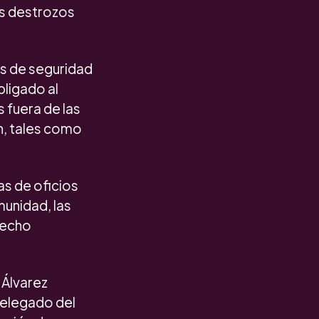
os destrozos
os de seguridad
bligado al
 fuera de las
an, tales como
as de oficios
munidad, las
recho
 Álvarez
delegado del