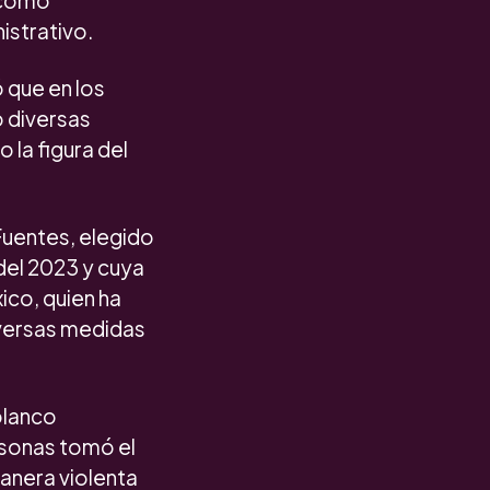
 como
istrativo.
 que en los
o diversas
 la figura del
Fuentes, elegido
 del 2023 y cuya
ico, quien ha
iversas medidas
olanco
rsonas tomó el
manera violenta