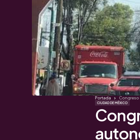
Portada
Congreso P
CIUDAD DE MÉXICO
Congr
auton