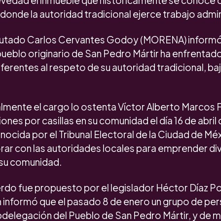
revedad el inmueble que históricamente se conoce
onde la autoridad tradicional ejerce trabajo admin
diputado Carlos Cervantes Godoy (MORENA) informó
pueblo originario de San Pedro Mártir ha enfrentad
erentes al respeto de su autoridad tradicional, bajo
almente el cargo lo ostenta Víctor Alberto Marcos 
nes por casillas en su comunidad el día 16 de abril
nocida por el Tribunal Electoral de la Ciudad de Méx
ar con las autoridades locales para emprender d
 su comunidad.
erdo fue propuesto por el legislador Héctor Díaz P
informó que el pasado 8 de enero un grupo de pe
ubdelegación del Pueblo de San Pedro Mártir, y de 