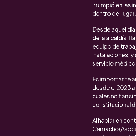
irrumpió en las 
dentro del lugar.
Desde aquel día
de la alcaldía T
equipo de traba
instalaciones, y
servicio médico 
Es importante añ
desde e l2023 a 
cuales no han si
constitucional d
Al hablar en con
Camacho(Asociac