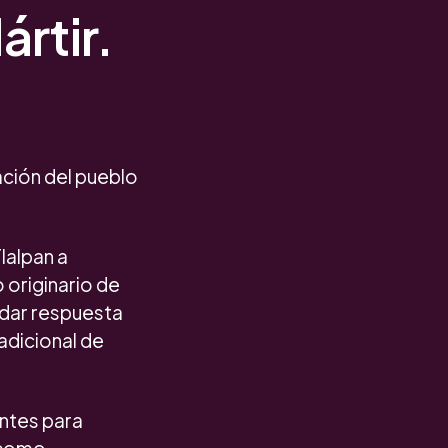
rtir.
ación del pueblo
lalpan a
 originario de
 dar respuesta
adicional de
entes para