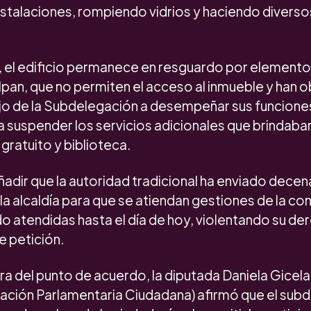
instalaciones, rompiendo vidrios y haciendo divers
, el edificio permanece en resguardo por element
lalpan, que no permiten el acceso al inmueble y han o
jo de la Subdelegación a desempeñar sus funciones
 a suspender los servicios adicionales que brindab
gratuito y biblioteca.
adir que la autoridad tradicional ha enviado decen
la alcaldía para que se atiendan gestiones de la co
do atendidas hasta el día de hoy, violentando su de
e petición.
tra del punto de acuerdo, la diputada Daniela Gicela
ión Parlamentaria Ciudadana) afirmó que el sub