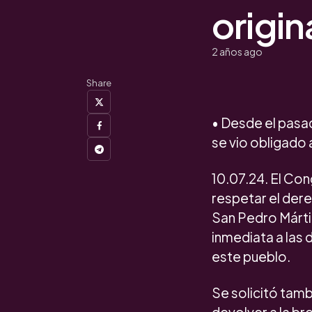
origin
2 años ago
Share
• Desde el pasa
se vio obligado
10.07.24. El Con
respetar el dere
San Pedro Mártir
inmediata a las 
este pueblo.
Se solicitó tamb