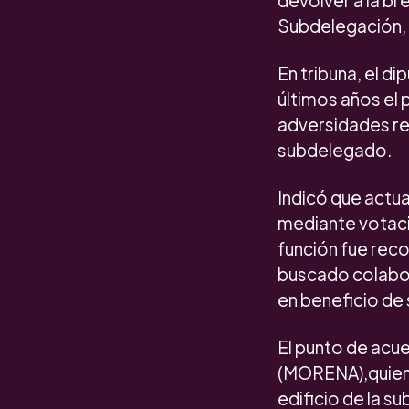
devolver a la b
Subdelegación, d
En tribuna, el 
últimos años el 
adversidades ref
subdelegado.
Indicó que actu
mediante votacio
función fue reco
buscado colabor
en beneficio de
El punto de acu
(MORENA),quien 
edificio de la s