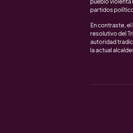
pueblo violenta 
partidos polític
En contraste, e
resolutivo del T
autoridad tradic
la actual alcald