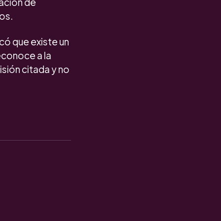
pación de
os.
có que existe un
econoce a la
isión citada y no