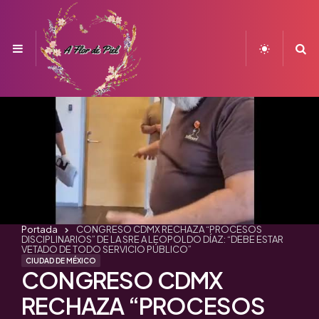
Menu
S
Portada
CONGRESO CDMX RECHAZA “PROCESOS
DISCIPLINARIOS” DE LA SRE A LEOPOLDO DÍAZ: “DEBE ESTAR
VETADO DE TODO SERVICIO PÚBLICO”
CIUDAD DE MÉXICO
CONGRESO CDMX
RECHAZA “PROCESOS