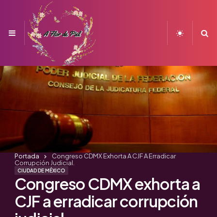
Menu
S
Portada
Congreso CDMX Exhorta A CJF A Erradicar
Corrupción Judicial.
CIUDAD DE MÉXICO
Congreso CDMX exhorta a
CJF a erradicar corrupción