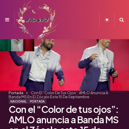
Menu
S
Portada
Con El “Color De Tus Ojos”: AMLO Anuncia A
Banda MS En El Zócalo Este 15 De Septiembre
NACIONAL
PORTADA
Con el “Color de tus ojos”:
AMLO anuncia a Banda MS