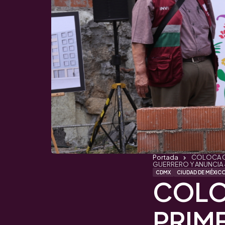
Portada
COLOCA CL
GUERRERO Y ANUNCIA 
CDMX
CIUDAD DE MÉXIC
COLO
PRIM