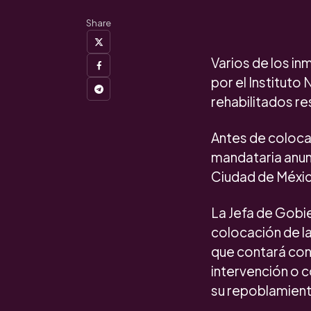
Share
Varios de los i
por el Instituto
rehabilitados re
Antes de colocar
mandataria anun
Ciudad de México
La Jefa de Gobie
colocación de la
que contará con
intervención o c
su repoblamiento