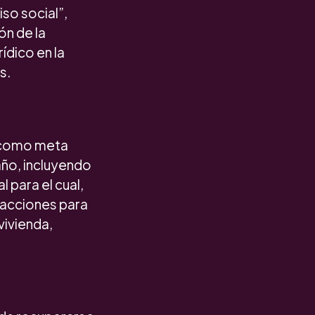
so social”,
ón de la
ídico en la
s.
e como meta
 año, incluyendo
l para el cual,
 acciones para
vivienda,