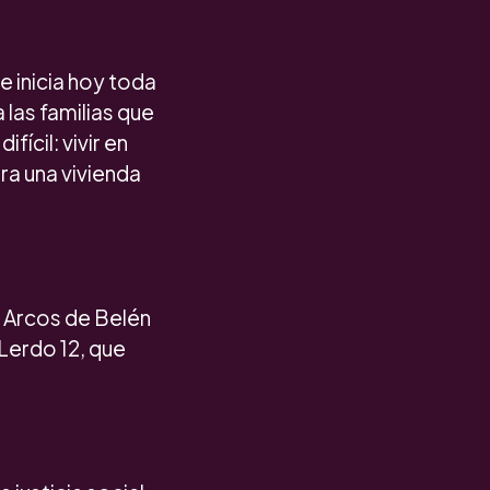
e inicia hoy toda
a las familias que
ícil: vivir en
ara una vivienda
n Arcos de Belén
Lerdo 12, que