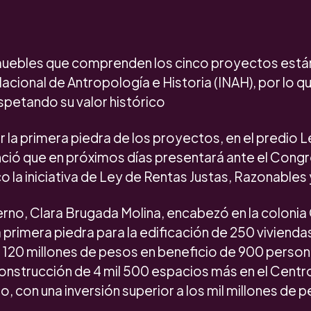
nmuebles que comprenden los cinco proyectos est
 Nacional de Antropología e Historia (INAH), por lo q
spetando su valor histórico
 la primera piedra de los proyectos, en el predio Le
ció que en próximos días presentará ante el Congr
 la iniciativa de Ley de Rentas Justas, Razonables
rno, Clara Brugada Molina, encabezó en la colonia 
 primera piedra para la edificación de 250 vivienda
 120 millones de pesos en beneficio de 900 persona
onstrucción de 4 mil 500 espacios más en el Centr
, con una inversión superior a los mil millones de 