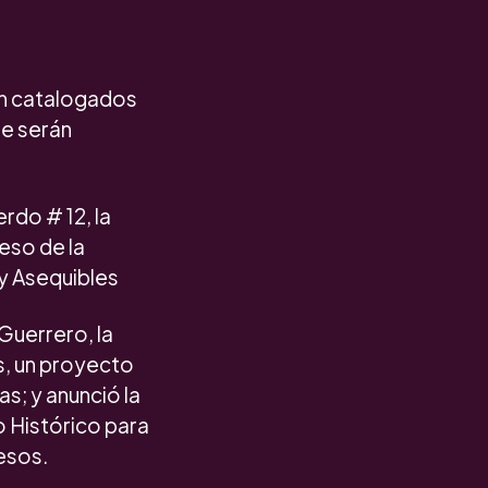
án catalogados
ue serán
rdo # 12, la
eso de la
 y Asequibles
Guerrero, la
s, un proyecto
s; y anunció la
o Histórico para
pesos.