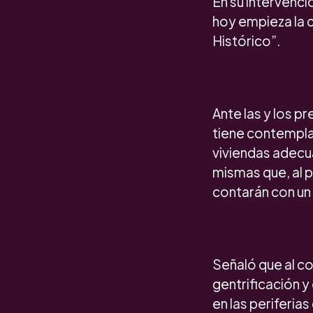
En su intervenció
hoy empieza la 
Histórico”.
Ante las y los p
tiene contemplad
viviendas adecu
mismas que, al p
contarán con un 
Señaló que al co
gentrificación y
en las periferia