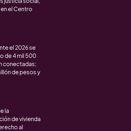
 justicia social,
 en el Centro
ante el 2026 se
co de 4 mil 500
en conectadas;
illón de pesos y
e la
ción de vivienda
erecho al