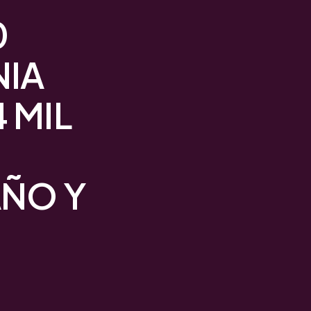
0
NIA
 MIL
AÑO Y