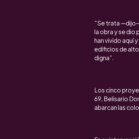
“Se trata —dijo—
la obra y se dio 
han vivido aquí 
edificios de alt
digna”.
Los cinco proye
69, Belisario D
abarcan las colo