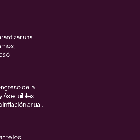
arantizar una
remos,
resó.
ongreso de la
 y Asequibles
inflación anual.
ante los