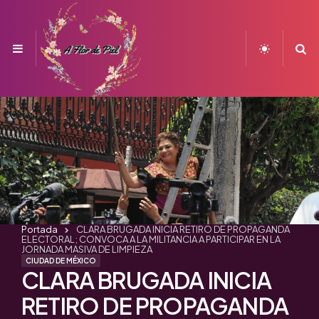
Menu
S
Portada
CLARA BRUGADA INICIA RETIRO DE PROPAGANDA
ELECTORAL; CONVOCA A LA MILITANCIA A PARTICIPAR EN LA
JORNADA MASIVA DE LIMPIEZA
CIUDAD DE MÉXICO
CLARA BRUGADA INICIA
RETIRO DE PROPAGANDA