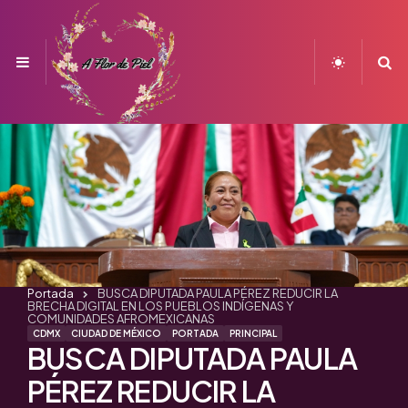
Menu
S
Portada
BUSCA DIPUTADA PAULA PÉREZ REDUCIR LA
BRECHA DIGITAL EN LOS PUEBLOS INDÍGENAS Y
COMUNIDADES AFROMEXICANAS
CDMX
CIUDAD DE MÉXICO
PORTADA
PRINCIPAL
BUSCA DIPUTADA PAULA
PÉREZ REDUCIR LA