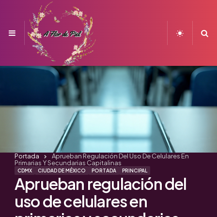
Menu
S
Portada
Aprueban Regulación Del Uso De Celulares En
Primarias Y Secundarias Capitalinas
CDMX
CIUDAD DE MÉXICO
PORTADA
PRINCIPAL
Aprueban regulación del
uso de celulares en