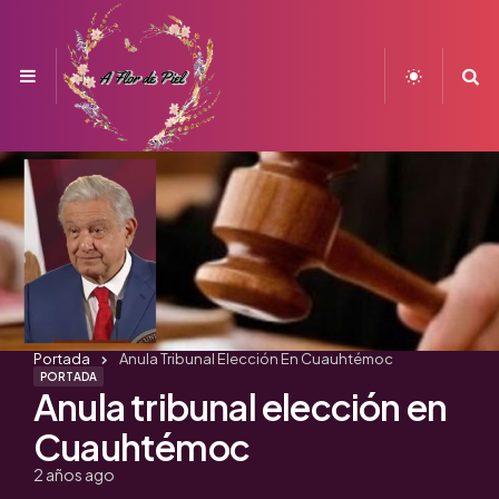
Menu
S
Portada
Anula Tribunal Elección En Cuauhtémoc
PORTADA
Anula tribunal elección en
Cuauhtémoc
2 años ago