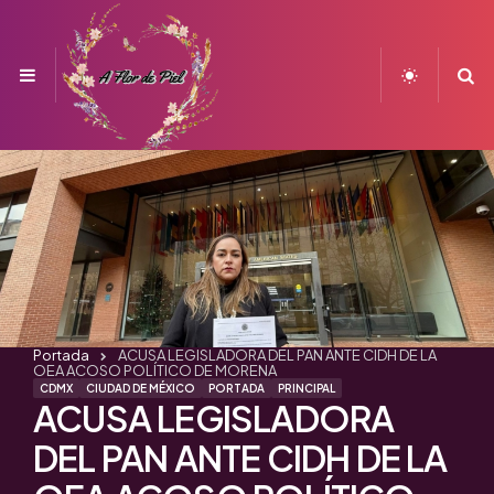
Menu
S
Portada
ACUSA LEGISLADORA DEL PAN ANTE CIDH DE LA
OEA ACOSO POLÍTICO DE MORENA
CDMX
CIUDAD DE MÉXICO
PORTADA
PRINCIPAL
ACUSA LEGISLADORA
DEL PAN ANTE CIDH DE LA