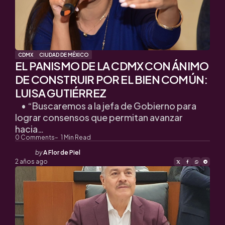
CDMX
CIUDAD DE MÉXICO
EL PANISMO DE LA CDMX CON ÁNIMO
DE CONSTRUIR POR EL BIEN COMÚN:
LUISA GUTIÉRREZ
• “Buscaremos a la jefa de Gobierno para
lograr consensos que permitan avanzar
hacia…
0
Comments
1
Min Read
Posted
by
A Flor de Piel
by
2 años ago