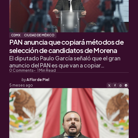
CDMX
CIUDAD DE MÉXICO
PAN anuncia que copiará métodos de
selección de candidatos de Morena
El diputado Paulo García señaló que el gran
anuncio del PAN es que van a copiar…
0
Comments
1
Min Read
Posted
by
A Flor de Piel
by
5 meses ago