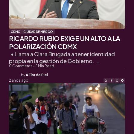
CDMX
CIUDAD DE MÉXICO
RICARDO RUBIO EXIGE UN ALTO A LA
POLARIZACIÓN CDMX
• Llama a Clara Brugada a tener identidad
propia en la gestión de Gobierno. …
0
Comments
1
Min Read
Posted
by
A Flor de Piel
by
2 años ago