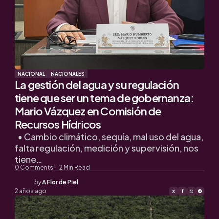
NACIONAL
NACIONALES
La gestión del agua y su regulación
tiene que ser un tema de gobernanza:
Mario Vázquez en Comisión de
Recursos Hídricos
• Cambio climático, sequía, mal uso del agua,
falta regulación, medición y supervisión, nos
tiene…
0
Comments
2
Min Read
Posted
by
A Flor de Piel
by
2 años ago