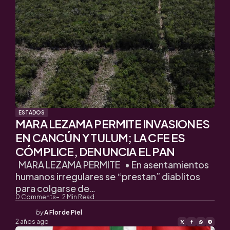
ESTADOS
MARA LEZAMA PERMITE INVASIONES
EN CANCÚN Y TULUM; LA CFE ES
CÓMPLICE, DENUNCIA EL PAN
MARA LEZAMA PERMITE • En asentamientos
humanos irregulares se “prestan” diablitos
para colgarse de…
0
Comments
2
Min Read
Posted
by
A Flor de Piel
by
2 años ago