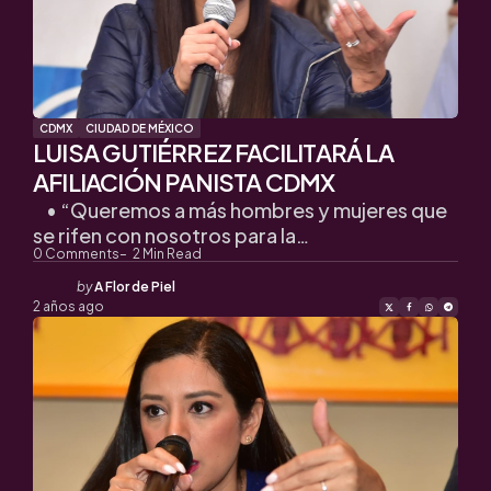
CDMX
CIUDAD DE MÉXICO
LUISA GUTIÉRREZ FACILITARÁ LA
AFILIACIÓN PANISTA CDMX
• “Queremos a más hombres y mujeres que
se rifen con nosotros para la…
0
Comments
2
Min Read
Posted
by
A Flor de Piel
by
2 años ago