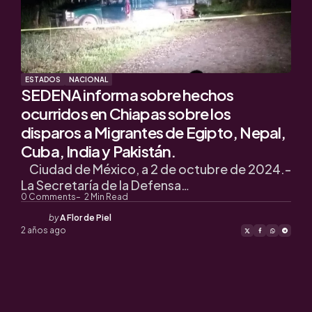
ESTADOS
NACIONAL
SEDENA informa sobre hechos
ocurridos en Chiapas sobre los
disparos a Migrantes de Egipto, Nepal,
Cuba, India y Pakistán.
Ciudad de México, a 2 de octubre de 2024.-
La Secretaría de la Defensa…
0
Comments
2
Min Read
Posted
by
A Flor de Piel
by
2 años ago