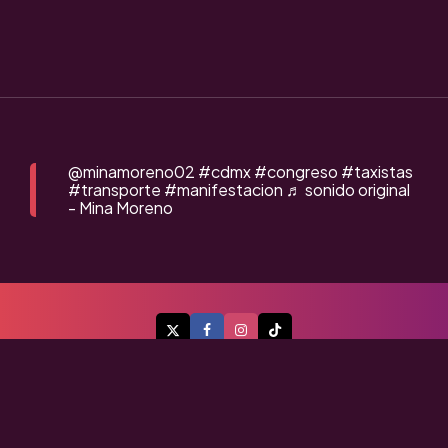
@minamoreno02
#cdmx
#congreso
#taxistas
#transporte
#manifestacion
♬ sonido original
- Mina Moreno