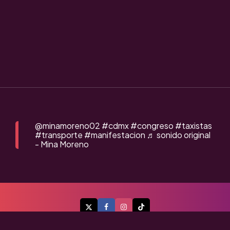
@minamoreno02
#cdmx
#congreso
#taxistas
#transporte
#manifestacion
♬ sonido original
- Mina Moreno