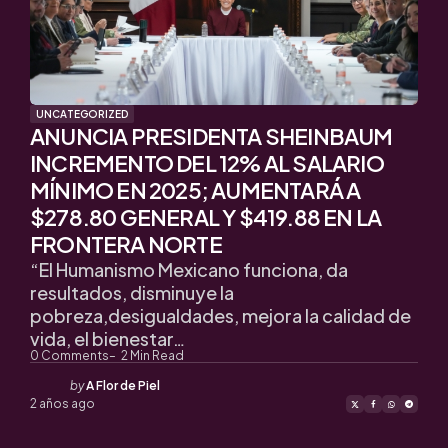
UNCATEGORIZED
ANUNCIA PRESIDENTA SHEINBAUM
INCREMENTO DEL 12% AL SALARIO
MÍNIMO EN 2025; AUMENTARÁ A
$278.80 GENERAL Y $419.88 EN LA
FRONTERA NORTE
“El Humanismo Mexicano funciona, da
resultados, disminuye la
pobreza,desigualdades, mejora la calidad de
vida, el bienestar…
0
Comments
2
Min Read
Posted
by
A Flor de Piel
by
2 años ago